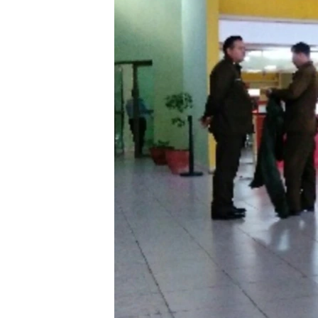
RADIO MARTÍ
ESPECIALES
MULTIMEDIA
ESPECIALES
EDITORIALES
LA REALIDAD DE LA VIVIENDA EN
CUBA
SER VIEJO EN CUBA
KENTU-CUBANO
LOS SANTOS DE HIALEAH
DESINFORMACIÓN RUSA EN
AMÉRICA LATINA
LA INVASIÓN DE RUSIA A UCRANIA