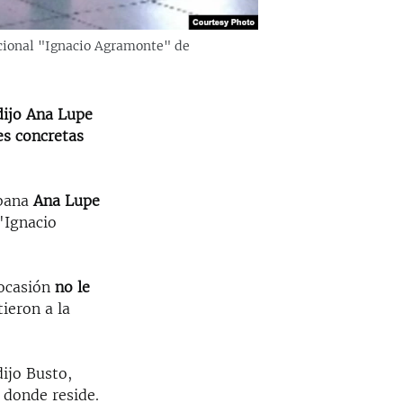
acional "Ignacio Agramonte" de
dijo Ana Lupe
es concretas
ubana
Ana Lupe
"Ignacio
 ocasión
no le
ieron a la
ijo Busto,
 donde reside.