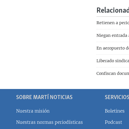
Relaciona
Retienen a peri
Niegan entrada 
En aeropuerto d
Liberado sindic
Confiscan docum
SOBRE MARTÍ NOTICIAS
SERVICIO
Nuestra misión
Boletines
Nuestras normas periodísticas
Podcast