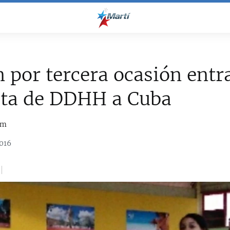
 por tercera ocasión entr
sta de DDHH a Cuba
om
016