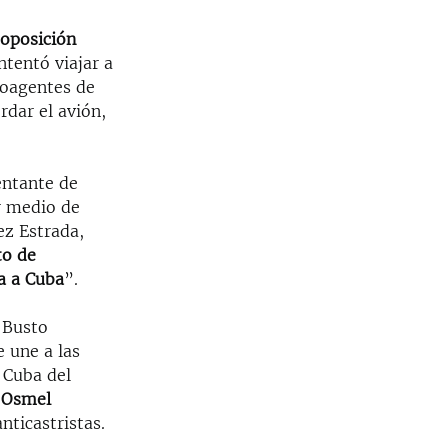
 oposición
ntentó viajar a
roagentes de
rdar el avión,
entante de
r medio de
z Estrada,
o de
a a Cuba
”.
 Busto
 une a las
 Cuba del
r
Osmel
nticastristas.