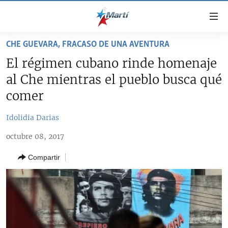
Enlaces
de
accesibilidad
CHE GUEVARA, FRACASO DE UNA AVENTURA
TITULARES
Ir
El régimen cubano rinde homenaje
al
CUBA
al Che mientras el pueblo busca qué
contenido
ESTADOS UNIDOS
principal
CUBA
comer
Ir
AMÉRICA LATINA
DERECHOS HUMANOS
ESTADOS UNIDOS
a
Idolidia Darias
INMIGRACIÓN
la
#11JCUBA, 5 AÑOS DESPUÉS
AMÉRICA 250
octubre 08, 2017
navegación
MUNDO
INFORME DEL DEPARTAMENTO DE ESTADO DE EEUU
principal
SOBRE CUBA
Compartir
DEPORTES
Ir
a
ARTE Y ENTRETENIMIENTO
la
OPINIÓN GRÁFICA
búsqueda
AUDIOVISUALES MARTÍ