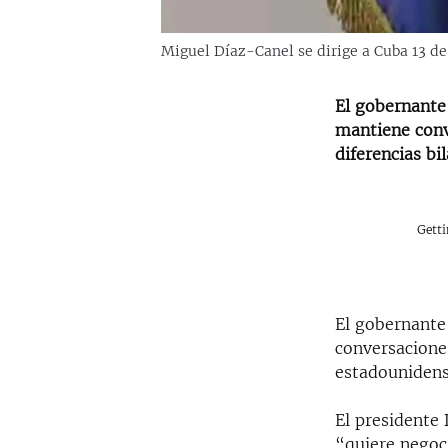
Miguel Díaz-Canel se dirige a Cuba 13 d
El gobernante
mantiene conv
diferencias bi
Gett
El gobernante
conversacione
estadounidense
El presidente
“quiere negoc