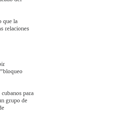
o que la
as relaciones
ir
 "bloqueo
os cubanos para
 un grupo de
de