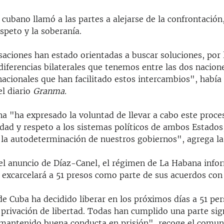
cubano llamó a las partes a alejarse de la confrontación
espeto y la soberanía.
aciones han estado orientadas a buscar soluciones, por l
 diferencias bilaterales que tenemos entre las dos nacion
nacionales que han facilitado estos intercambios", habí
el diario
Granma.
a "ha expresado la voluntad de llevar a cabo este proce
dad y respeto a los sistemas políticos de ambos Estados,
a la autodeterminación de nuestros gobiernos", agrega la
el anuncio de Díaz-Canel, el régimen de La Habana info
 excarcelará a 51 presos como parte de sus acuerdos con 
e Cuba ha decidido liberar en los próximos días a 51 pe
privación de libertad. Todas han cumplido una parte sign
 mantenido buena conducta en prisión", recoge el comun