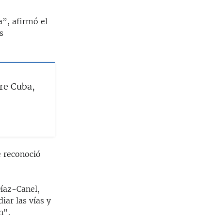
”, afirmó el
s
re Cuba,
e reconoció
Díaz-Canel,
iar las vías y
n".