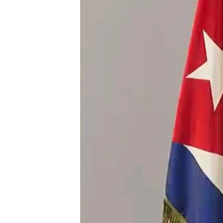
RADIO MARTÍ
ESPECIALES
MULTIMEDIA
ESPECIALES
EDITORIALES
LA REALIDAD DE LA VIVIENDA EN
CUBA
SER VIEJO EN CUBA
KENTU-CUBANO
LOS SANTOS DE HIALEAH
DESINFORMACIÓN RUSA EN
AMÉRICA LATINA
LA INVASIÓN DE RUSIA A UCRANIA