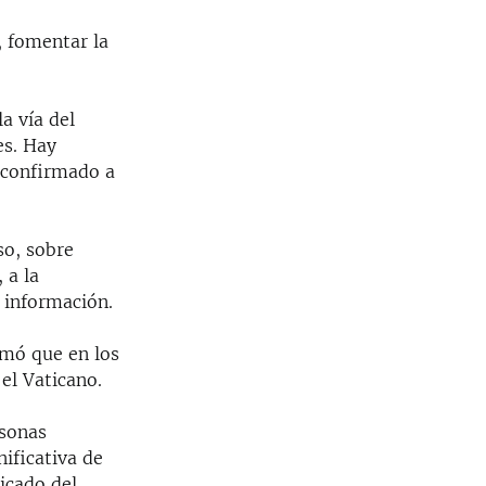
, fomentar la
a vía del
es. Hay
a confirmado a
so, sobre
 a la
 información.
rmó que en los
el Vaticano.
rsonas
ificativa de
icado del