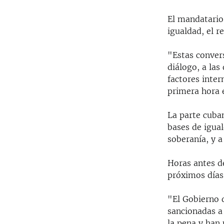
El mandatario 
igualdad, el r
"Estas convers
diálogo, a las
factores inter
primera hora 
La parte cuban
bases de igual
soberanía, y 
Horas antes d
próximos días
"El Gobierno d
sancionadas a 
la pena y han