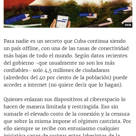
RADIO MARTÍ
ESPECIALES
MULTIMEDIA
ESPECIALES
EDITORIALES
LA REALIDAD DE LA VIVIENDA EN CUBA
Para nadie es un secreto que Cuba continua siendo
un país offline, con una de las tasas de conectividad
SER VIEJO EN CUBA
SÍGUENOS
más bajas de todo el mundo. Según datos recientes
KENTU-CUBANO
del gobierno -que usualmente no son los más
confiables- solo 4,5 millones de ciudadanos
LOS SANTOS DE HIALEAH
(alrededor del 40 por ciento de la población) puede
DESINFORMACIÓN RUSA EN AMÉRICA LATINA
acceder a internet (no quiere decir que lo hagan).
LA INVASIÓN DE RUSIA A UCRANIA
Quienes enlazan sus dispositivos al ciberespacio lo
hacen de manera limitada y restringida. Eso sin
sumarle el elevado costo de la conexión y la censura
que sobre la misma impone el régimen castrista. Por
ello siempre se recibe con entusiasmo cualquier
iniciativa capaz de sortear estos laberintos de la