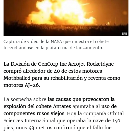
RADIO MARTÍ
ESPECIALES
MULTIMEDIA
ESPECIALES
EDITORIALES
LA REALIDAD DE LA VIVIENDA EN CUBA
Captura de video de la NASA que muestra el cohete
incendiándose en la plataforma de lanzamiento.
SER VIEJO EN CUBA
SÍGUENOS
KENTU-CUBANO
La División de GenCorp Inc Aerojet Rocketdyne
LOS SANTOS DE HIALEAH
compró alrededor de 40 de estos motores
Mothballed para su rehabilitación y reventa como
DESINFORMACIÓN RUSA EN AMÉRICA LATINA
motores AJ-26.
LA INVASIÓN DE RUSIA A UCRANIA
La sospecha sobre
las causas que provocaron la
explosión del cohete Antares
apuntaba al
uso de
componentes rusos viejos
. Hoy la compañía Orbital
Sciences Internacional que operaba la nave de 140
pies, unos 43 metros confirmó que el fallo fue