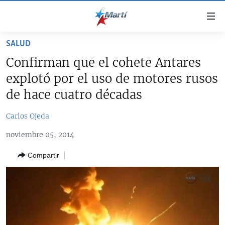
Enlaces
de
accesibilidad
SALUD
TITULARES
Ir
Confirman que el cohete Antares
al
CUBA
explotó por el uso de motores rusos
contenido
ESTADOS UNIDOS
principal
CUBA
de hace cuatro décadas
Ir
AMÉRICA LATINA
DERECHOS HUMANOS
ESTADOS UNIDOS
a
Carlos Ojeda
INMIGRACIÓN
la
#11JCUBA, 5 AÑOS DESPUÉS
AMÉRICA 250
noviembre 05, 2014
navegación
MUNDO
INFORME DEL DEPARTAMENTO DE ESTADO DE EEUU
principal
SOBRE CUBA
Compartir
DEPORTES
Ir
a
ARTE Y ENTRETENIMIENTO
la
OPINIÓN GRÁFICA
búsqueda
AUDIOVISUALES MARTÍ