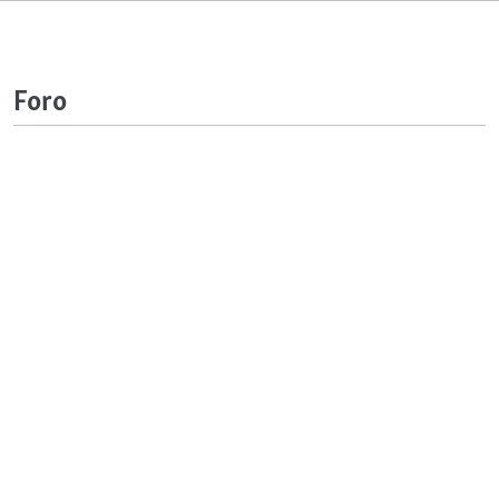
Foro
Auto
144p
240p
360p
480p
720p
1080p