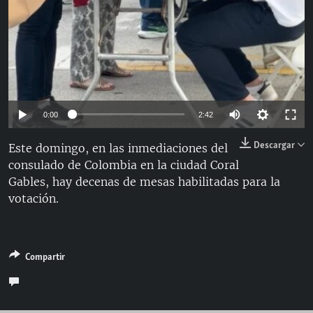
Auto
0:00
2:42
144p
Descargar
Este domingo, en las inmediaciones del
consulado de Colombia en la ciudad Coral
240p
Gables, hay decenas de mesas habilitadas para la
360p
votación.
480p
720p
Compartir
1080p