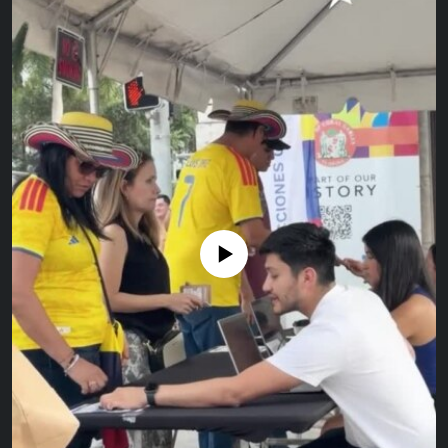
RADIO MARTÍ
ESPECIALES
MULTIMEDIA
ESPECIALES
EDITORIALES
LA REALIDAD DE LA VIVIENDA EN CUBA
SER VIEJO EN CUBA
SÍGUENOS
KENTU-CUBANO
LOS SANTOS DE HIALEAH
No media source currently available
DESINFORMACIÓN RUSA EN AMÉRICA LATINA
LA INVASIÓN DE RUSIA A UCRANIA