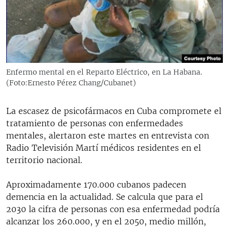
RADIO MARTÍ
ESPECIALES
MULTIMEDIA
ESPECIALES
EDITORIALES
LA REALIDAD DE LA VIVIENDA EN CUBA
Enfermo mental en el Reparto Eléctrico, en La Habana.
(Foto:Ernesto Pérez Chang/Cubanet)
SER VIEJO EN CUBA
SÍGUENOS
KENTU-CUBANO
La escasez de psicofármacos en Cuba compromete el
LOS SANTOS DE HIALEAH
tratamiento de personas con enfermedades
mentales, alertaron este martes en entrevista con
DESINFORMACIÓN RUSA EN AMÉRICA LATINA
Radio Televisión Martí médicos residentes en el
LA INVASIÓN DE RUSIA A UCRANIA
territorio nacional.
Aproximadamente 170.000 cubanos padecen
demencia en la actualidad. Se calcula que para el
2030 la cifra de personas con esa enfermedad podría
alcanzar los 260.000, y en el 2050, medio millón,