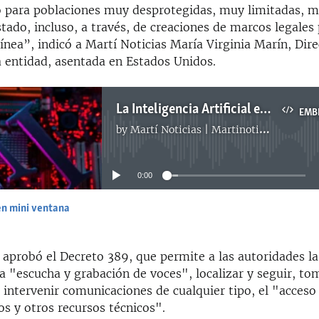
para poblaciones muy desprotegidas, muy limitadas, m
stado, incluso, a través, de creaciones de marcos legales
línea”, indicó a Martí Noticias María Virginia Marín, Dir
a entidad, asentada en Estados Unidos.
La Inteligencia Artificial en manos del régimen cubano: "una nueva amenaza"
EMB
by
Martí Noticias | Martinoticias.com
No media source currently available
0:00
en mini ventana
EMBED
aprobó el Decreto 389, que permite a las autoridades la
la "escucha y grabación de voces", localizar y seguir, to
 intervenir comunicaciones de cualquier tipo, el "acceso
s y otros recursos técnicos".