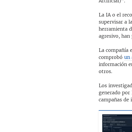
Artificial)".
La IA o el rec
supervisar a 
herramienta de
agresivo, han 
La compañía e
comprobó
un 
información en
otros.
Los investigad
generado por 
campañas de in