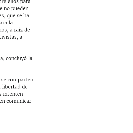
re ellos para
te no pueden
es, que se ha
ara la
os, a raíz de
ivistas, a
a, concluyó la
, se comparten
 libertad de
s intenten
iten comunicar