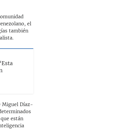
 comunidad
venezolano, el
gías también
lista.
“Esta
n
e Miguel Díaz-
 determinados
 que están
nteligencia