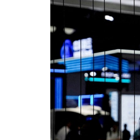
RADIO MARTÍ
ESPECIALES
MULTIMEDIA
ESPECIALES
EDITORIALES
LA REALIDAD DE LA VIVIENDA EN
CUBA
SER VIEJO EN CUBA
KENTU-CUBANO
LOS SANTOS DE HIALEAH
DESINFORMACIÓN RUSA EN
AMÉRICA LATINA
LA INVASIÓN DE RUSIA A UCRANIA