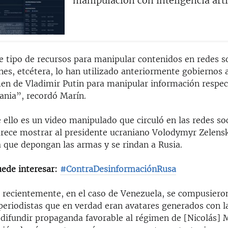
manipulación con inteligencia arti
e tipo de recursos para manipular contenidos en redes so
es, etcétera, lo han utilizado anteriormente gobiernos a
en de Vladimir Putin para manipular información respec
ania”, recordó Marín.
ello es un video manipulado que circuló en las redes soc
rece mostrar al presidente ucraniano Volodymyr Zelens
a que depongan las armas y se rindan a Rusia.
ede interesar:
#ContraDesinformaciónRusa
recientemente, en el caso de Venezuela, se compusiero
periodistas que en verdad eran avatares generados con la
a difundir propaganda favorable al régimen de [Nicolás] 