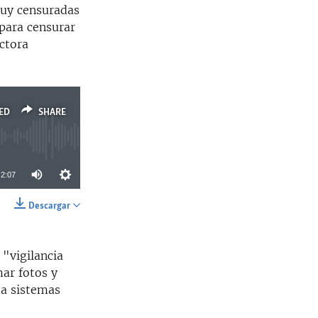
uy censuradas
 para censurar
ectora
ED
SHARE
2:07
Descargar
SHARE
 "vigilancia
mar fotos y
 a sistemas