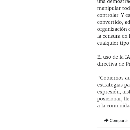
una demostrac
manipular tod
controlar. Y e
convertido, ad
organización d
la censura en 
cualquier tipo
El uso de la I
directiva de P
"Gobiernos au
estrategias pa
expresión, ais
posicionar, ll
a la comunidad
Compartir