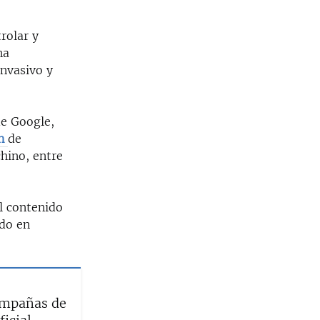
rolar y
na
invasivo y
e Google,
n
de
chino, entre
l contenido
ado en
ampañas de