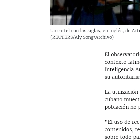
Un cartel con las siglas, en inglés, de Ar
(REUTERS/Aly Song/Archivo)
El observatori
contexto lati
Inteligencia Ar
su autoritari
La utilizació
cubano muestr
población no p
“El uso de rec
contenidos, r
sobre todo par