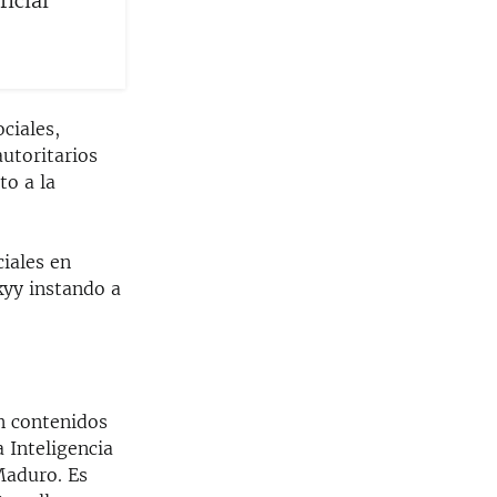
ficial
ciales,
utoritarios
to a la
iales en
kyy instando a
n contenidos
 Inteligencia
Maduro. Es