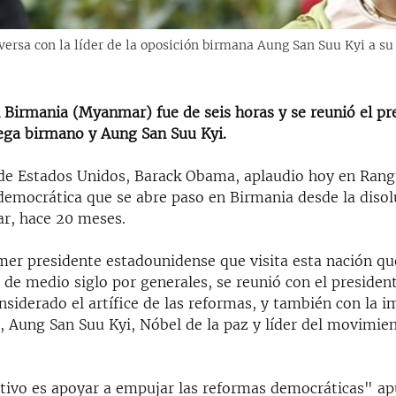
ersa con la líder de la oposición birmana Aung San Suu Kyi a su 
n Birmania (Myanmar) fue de seis horas y se reunió el pr
ega birmano y Aung San Suu Kyi.
 de Estados Unidos, Barack Obama, aplaudio hoy en Rang
 democrática que se abre paso en Birmania desde la disol
ar, hace 20 meses.
mer presidente estadounidense que visita esta nación qu
de medio siglo por generales, se reunió con el presiden
nsiderado el artífice de las reformas, y también con la 
, Aung San Suu Kyi, Nóbel de la paz y líder del movimie
tivo es apoyar a empujar las reformas democráticas" ap