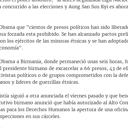
 concurrido a las elecciones y Aung San Suu Kyi es aho
Obama que "cientos de presos políticos han sido liberad
ra forzada esta prohibido. Se han alcanzado pactos prel
con los ejércitos de las minoras étnicas y se han adoptad
economía".
 Obama a Birmania, donde permaneció unas seis horas, f
l presidente birmano de excarcelar a 66 presos, 43 de el
tivistas políticos o de grupos comprometidos con la defe
os y lideres de guerrillas étnicas.
tía siguió a otra anunciada el viernes pasado y que ben
jecutivo birmano anunció que había autorizado al Alto Co
as para los Derechos Humanos la apertura de una oficin
nspecciones en sus cárceles.