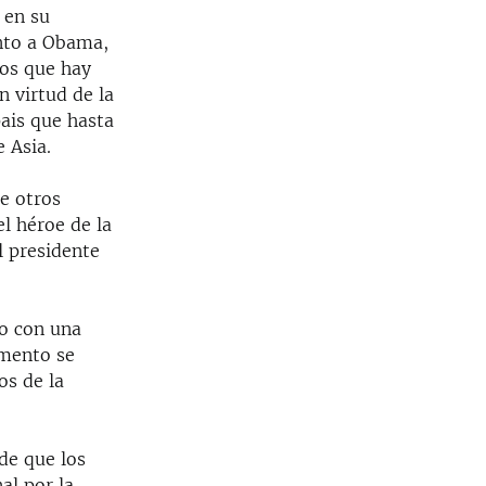
 en su
unto a Obama,
aos que hay
n virtud de la
pais que hasta
 Asia.
e otros
l héroe de la
l presidente
do con una
amento se
os de la
de que los
al por la