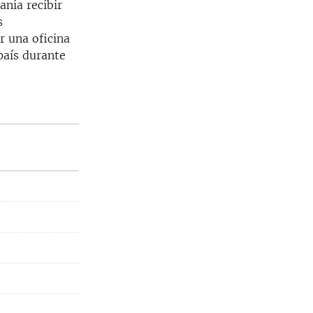
ania recibir
s
r una oficina
país durante