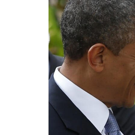
RADIO MARTÍ
ESPECIALES
MULTIMEDIA
ESPECIALES
EDITORIALES
LA REALIDAD DE LA VIVIENDA EN
CUBA
SER VIEJO EN CUBA
KENTU-CUBANO
LOS SANTOS DE HIALEAH
DESINFORMACIÓN RUSA EN
AMÉRICA LATINA
LA INVASIÓN DE RUSIA A UCRANIA