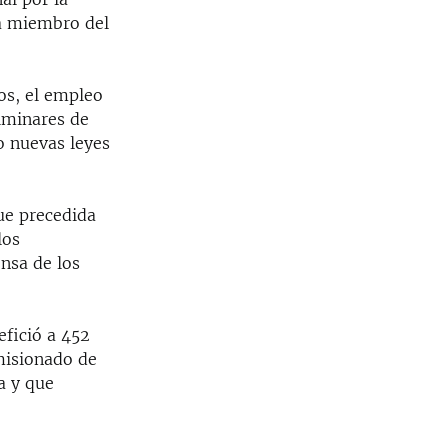
ra miembro del
os, el empleo
iminares de
o nuevas leyes
ue precedida
los
nsa de los
efició a 452
misionado de
a y que