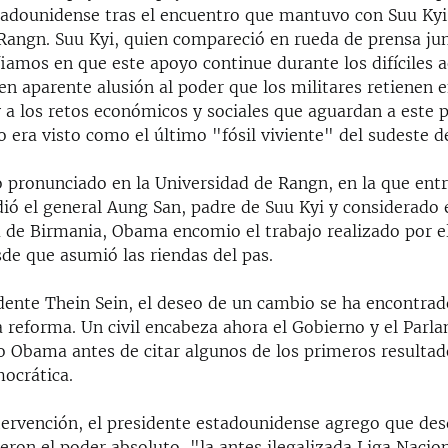
tadounidense tras el encuentro que mantuvo con Suu Kyi
 Rangn. Suu Kyi, quien compareció en rueda de prensa j
iamos en que este apoyo continue durante los difíciles 
en aparente alusión al poder que los militares retienen e
 a los retos económicos y sociales que aguardan a este 
era visto como el último "fósil viviente" del sudeste de
o pronunciado en la Universidad de Rangn, en la que entr
ió el general Aung San, padre de Suu Kyi y considerado e
 de Birmania, Obama encomio el trabajo realizado por e
de que asumió las riendas del pas.
idente Thein Sein, el deseo de un cambio se ha encontra
a reforma. Un civil encabeza ahora el Gobierno y el Parl
o Obama antes de citar algunos de los primeros resultad
mocrática.
tervención, el presidente estadounidense agrego que des
eron el poder absoluto, "la antes ilegalizada Liga Nacion