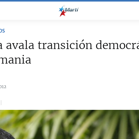
OS
avala transición democr
rmania
012