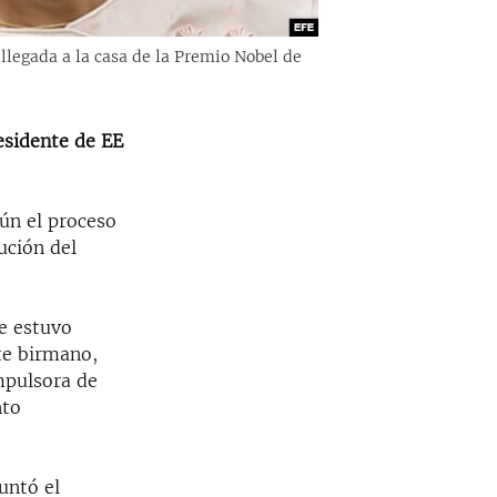
llegada a la casa de la Premio Nobel de
esidente de EE
ún el proceso
ución del
e estuvo
te birmano,
impulsora de
nto
untó el