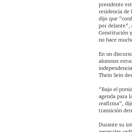
presidente es
residencia de
dijo que "conf
por delante", 
Constitución y
no hace mucho 
En un discurs
alumnos estud
independencia
Thein Sein des
"Bajo el pres
agenda para l
reafirma", dij
transición de
Durante su in
generales cedi