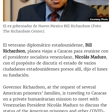
RADIO MARTÍ
ESPECIALES
MULTIMEDIA
ESPECIALES
El ex gobernador de Nuevo Mexico Bill Richardson (Foto:
EDITORIALES
The Richardson Center).
LA REALIDAD DE LA VIVIENDA EN CUBA
SER VIEJO EN CUBA
El veterano diplomático estadounidense,
Bill
SÍGUENOS
KENTU-CUBANO
Richardson
, planea viajar a Caracas para reunirse con
el presidente socialista venezolano,
Nicolás Maduro
,
LOS SANTOS DE HIALEAH
con el propósito de discutir el estado de varios
DESINFORMACIÓN RUSA EN AMÉRICA LATINA
ciudadanos estadounidenses presos allí, dijo el lunes
su fundación.
LA INVASIÓN DE RUSIA A UCRANIA
Governor Richardson, at the request of several
American prisoners’ families, is traveling to Caracas
on a private humanitarian mission to meet with
Venezuelan President Nicolás Maduro to discuss the
status of the American prisoners and other COVID-