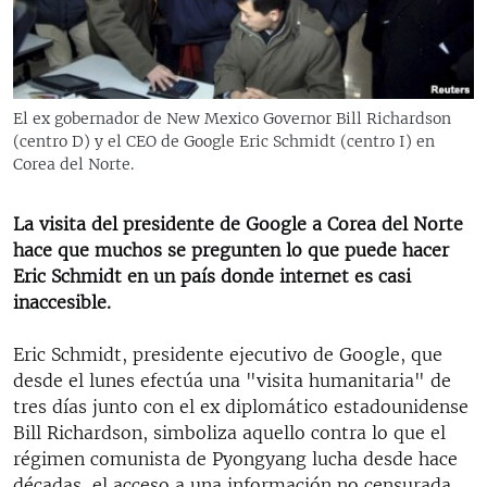
RADIO MARTÍ
ESPECIALES
MULTIMEDIA
ESPECIALES
El ex gobernador de New Mexico Governor Bill Richardson
EDITORIALES
LA REALIDAD DE LA VIVIENDA EN CUBA
(centro D) y el CEO de Google Eric Schmidt (centro I) en
Corea del Norte.
SER VIEJO EN CUBA
SÍGUENOS
KENTU-CUBANO
La visita del presidente de Google a Corea del Norte
hace que muchos se pregunten lo que puede hacer
LOS SANTOS DE HIALEAH
Eric Schmidt en un país donde internet es casi
DESINFORMACIÓN RUSA EN AMÉRICA LATINA
inaccesible.
LA INVASIÓN DE RUSIA A UCRANIA
Eric Schmidt, presidente ejecutivo de Google, que
desde el lunes efectúa una "visita humanitaria" de
tres días junto con el ex diplomático estadounidense
Bill Richardson, simboliza aquello contra lo que el
régimen comunista de Pyongyang lucha desde hace
décadas, el acceso a una información no censurada.