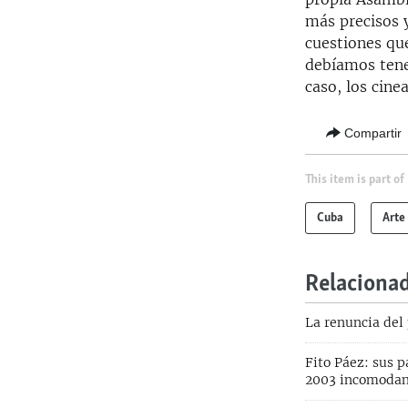
más precisos 
cuestiones que
debíamos tene
caso, los cinea
Compartir
This item is part of
Cuba
Arte
Relaciona
La renuncia del 
Fito Páez: sus p
2003 incomodan