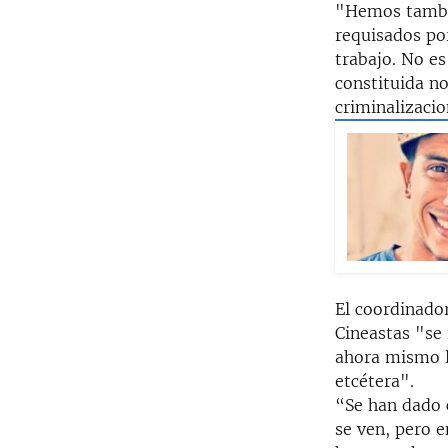
"Hemos tambi
requisados por
trabajo. No e
constituida n
criminalizaci
El coordinado
Cineastas "se
ahora mismo la
etcétera".
“Se han dado 
se ven, pero e