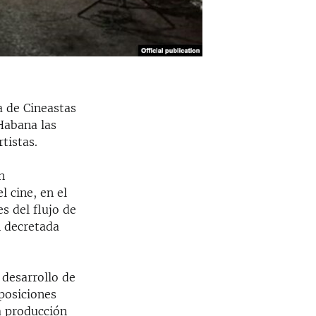
a de Cineastas
Habana las
tistas.
n
l cine, en el
s del flujo de
n decretada
 desarrollo de
posiciones
a producción