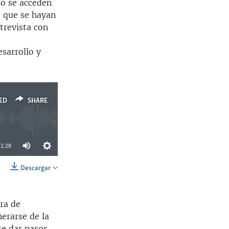
mo se acceden
o que se hayan
trevista con
sarrollo y
.
ED
SHARE
1:28
Descargar
SHARE
ra de
erarse de la
te dar pasos