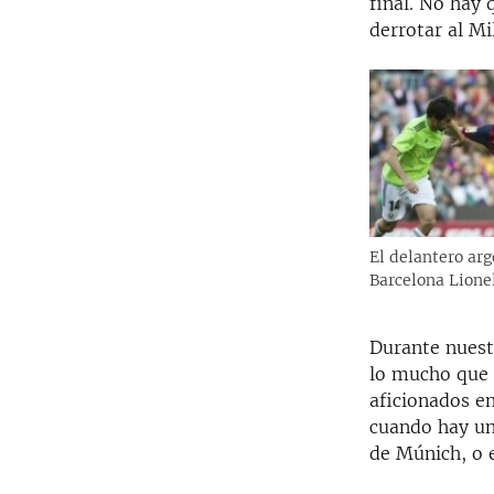
final. No hay 
derrotar al M
El delantero arg
Barcelona Lione
Durante nues
lo mucho que 
aficionados en
cuando hay un
de Múnich, o e