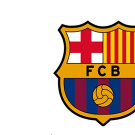
RADIO MARTÍ
ESPECIALES
MULTIMEDIA
ESPECIALES
EDITORIALES
LA REALIDAD DE LA VIVIENDA EN
CUBA
SER VIEJO EN CUBA
KENTU-CUBANO
LOS SANTOS DE HIALEAH
DESINFORMACIÓN RUSA EN
AMÉRICA LATINA
LA INVASIÓN DE RUSIA A UCRANIA