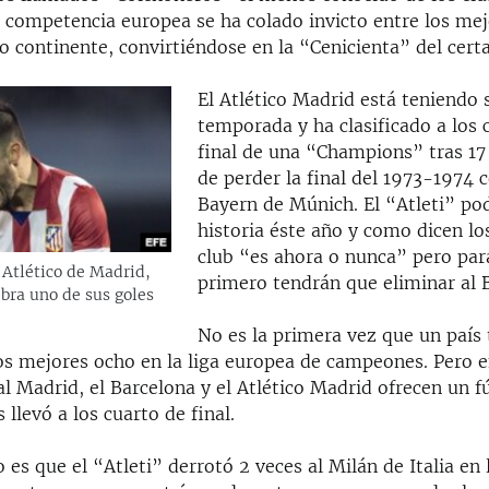
 competencia europea se ha colado invicto entre los me
jo continente, convirtiéndose en la “Cenicienta” del cer
El Atlético Madrid está teniendo 
temporada y ha clasificado a los 
final de una “Champions” tras 17
de perder la final del 1973-1974 c
Bayern de Múnich. El “Atleti” pod
historia éste año y como dicen los
club “es ahora o nunca” pero para
 Atlético de Madrid,
primero tendrán que eliminar al 
ebra uno de sus goles
No es la primera vez que un país 
los mejores ocho en la liga europea de campeones. Pero e
al Madrid, el Barcelona y el Atlético Madrid ofrecen un f
 llevó a los cuarto de final.
 es que el “Atleti” derrotó 2 veces al Milán de Italia en