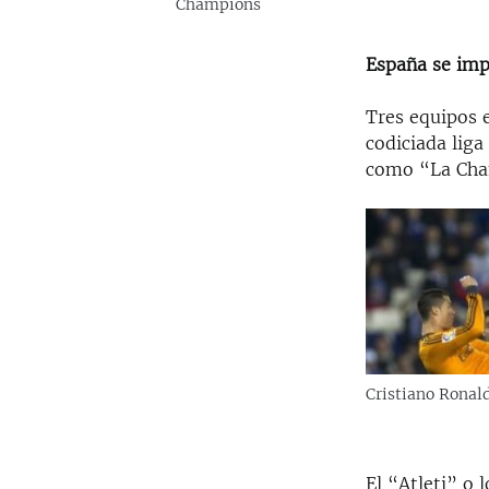
Champions
España se imp
Tres equipos e
codiciada lig
como “La Cha
Cristiano Ronald
El “Atleti” o