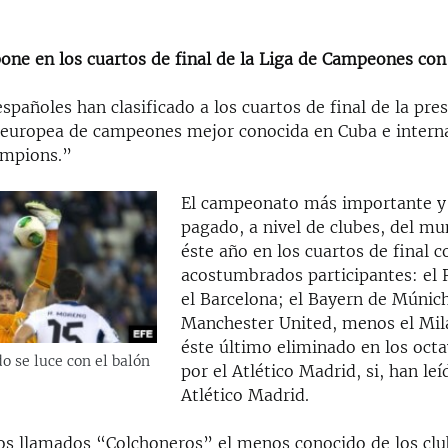
one en los cuartos de final de la Liga de Campeones con 
spañoles han clasificado a los cuartos de final de la pres
a europea de campeones mejor conocida en Cuba e inter
mpions.”
El campeonato más importante y
pagado, a nivel de clubes, del m
éste año en los cuartos de final c
acostumbrados participantes: el 
el Barcelona; el Bayern de Múnich
Manchester United, menos el Milá
éste último eliminado en los octa
o se luce con el balón
por el Atlético Madrid, si, han leí
Atlético Madrid.
 los llamados “Colchoneros” el menos conocido de los cl