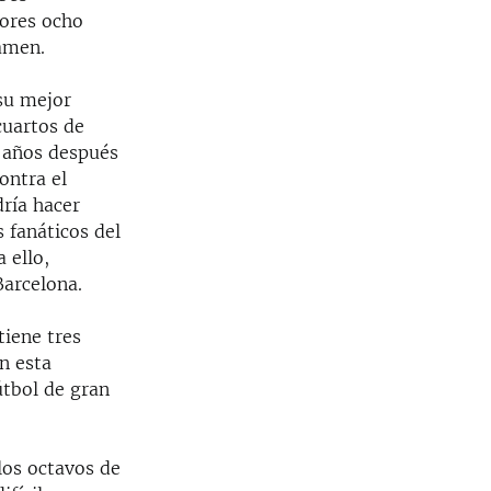
jores ocho
tamen.
su mejor
cuartos de
 años después
ontra el
ría hacer
 fanáticos del
 ello,
Barcelona.
tiene tres
n esta
útbol de gran
 los octavos de