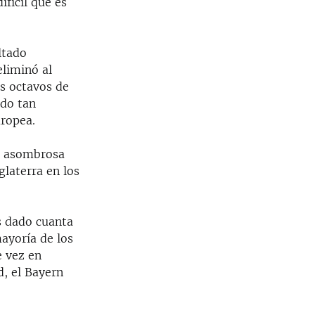
fícil que es
ltado
eliminó al
s octavos de
ido tan
ropea.
n asombrosa
glaterra en los
s dado cuanta
ayoría de los
e vez en
, el Bayern