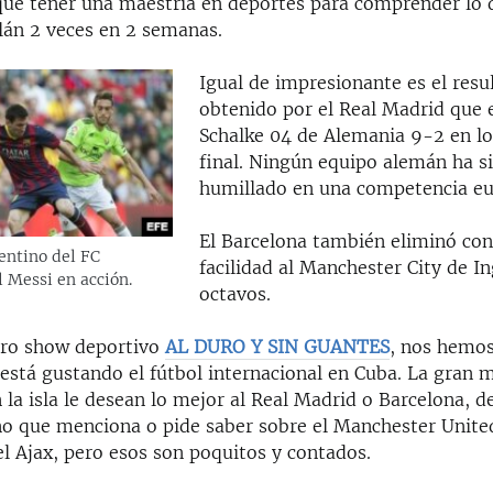
que tener una maestría en deportes para comprender lo di
ilán 2 veces en 2 semanas.
Igual de impresionante es el resu
obtenido por el Real Madrid que 
Schalke 04 de Alemania 9-2 en lo
final. Ningún equipo alemán ha s
humillado en una competencia eu
El Barcelona también eliminó co
entino del FC
facilidad al Manchester City de In
l Messi en acción.
octavos.
tro show deportivo
AL DURO Y SIN GUANTES
, nos hemo
está gustando el fútbol internacional en Cuba. La gran m
 la isla le desean lo mejor al Real Madrid o Barcelona, d
o que menciona o pide saber sobre el Manchester United
l Ajax, pero esos son poquitos y contados.