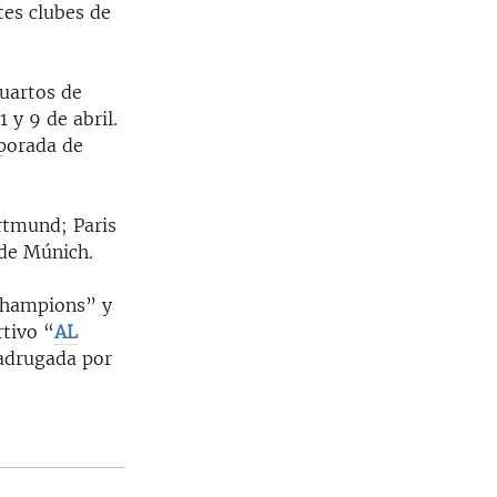
tes clubes de
uartos de
 y 9 de abril.
mporada de
ortmund; Paris
 de Múnich.
“Champions” y
rtivo “
AL
madrugada por