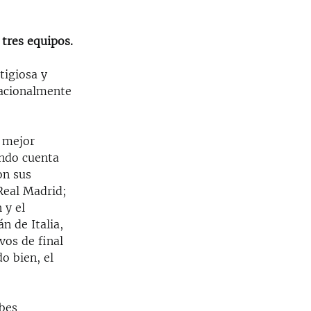
tres equipos.
tigiosa y
nacionalmente
 mejor
undo cuenta
on sus
Real Madrid;
 y el
n de Italia,
vos de final
do bien, el
ubes