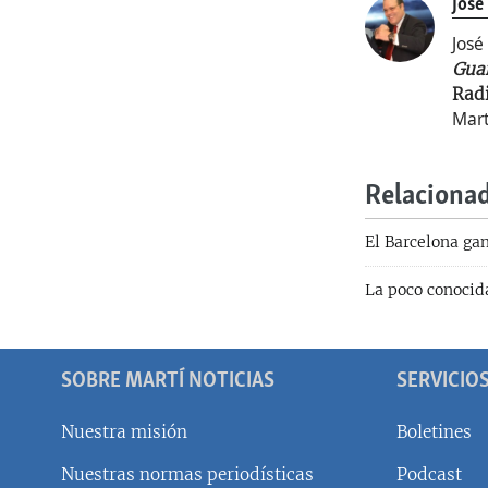
José
José
Gua
Rad
Mart
Relaciona
El Barcelona gan
La poco conoci
SOBRE MARTÍ NOTICIAS
SERVICIO
Nuestra misión
Boletines
Nuestras normas periodísticas
Podcast