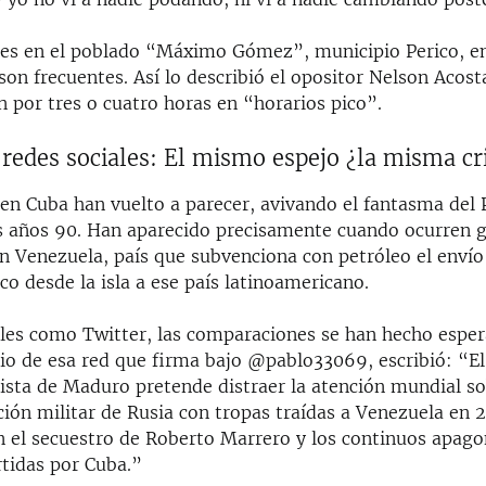
nes en el poblado “Máximo Gómez”, municipio Perico, en
on frecuentes. Así lo describió el opositor Nelson Acosta
 por tres o cuatro horas en “horarios pico”.
redes sociales: El mismo espejo ¿la misma cri
en Cuba han vuelto a parecer, avivando el fantasma del 
os años 90. Han aparecido precisamente cuando ocurren 
n Venezuela, país que subvenciona con petróleo el envío 
o desde la isla a ese país latinoamericano.
ales como Twitter, las comparaciones se han hecho esper
io de esa red que firma bajo @pablo33069, escribió: “E
sta de Maduro pretende distraer la atención mundial so
ción militar de Rusia con tropas traídas a Venezuela en 
 el secuestro de Roberto Marrero y los continuos apago
tidas por Cuba.”