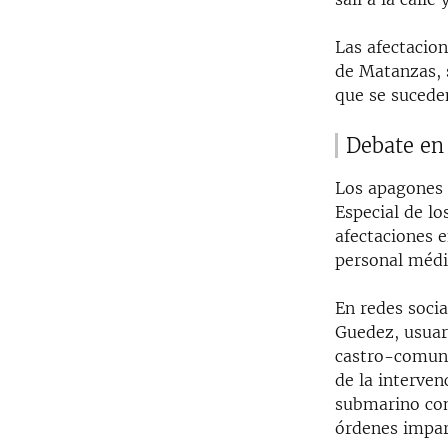
Las afectacio
de Matanzas, s
que se suceden
Debate en 
Los apagones 
Especial de l
afectaciones e
personal médic
En redes soci
Guedez, usuar
castro-comuni
de la interven
submarino con
órdenes impar