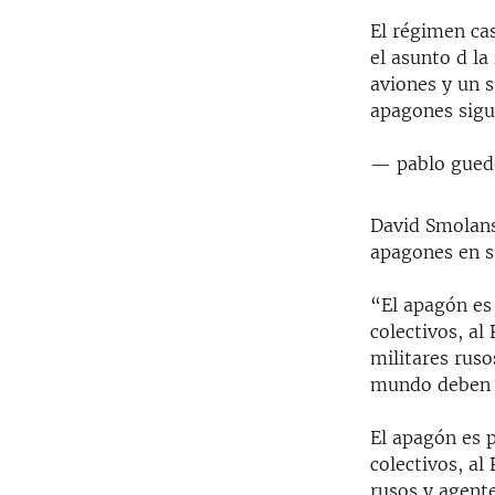
El régimen ca
el asunto d la
aviones y un 
apagones sigu
— pablo gue
David Smolansk
apagones en s
“El apagón es 
colectivos, al
militares rus
mundo deben 
El apagón es p
colectivos, al
rusos y agent