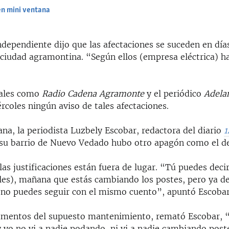
en mini ventana
EMBED
ndependiente dijo que las afectaciones se suceden en día
 ciudad agramontina. “Según ellos (empresa eléctrica) ha
itales como
Radio Cadena Agramonte
y el periódico
Adela
rcoles ningún aviso de tales afectaciones.
na, la periodista Luzbely Escobar, redactora del diario
1
 su barrio de Nuevo Vedado hubo otro apagón como el de
las justificaciones están fuera de lugar. “Tú puedes deci
les), mañana que estás cambiando los postes, pero ya d
no puedes seguir con el mismo cuento”, apuntó Escobar
umentos del supuesto mantenimiento, remató Escobar, 
e y yo no vi a nadie podando, ni vi a nadie cambiando post