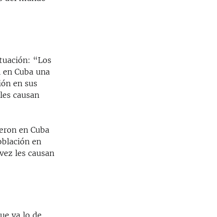
ituación: “Los
n en Cuba una
ión en sus
 les causan
ieron en Cuba
oblación en
vez les causan
ue ya lo de