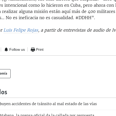
es intencional como lo hicieron en Cuba, pero ahora con 
a realizar alguna misión están aquí más de 400 militare
s... No es ineficacia no es casualidad. #DDHH”.
or
Luis Felipe Rojas
, a partir de entrevistas de audio de I
Follow us
Print
nomía
dos
uyen accidentes de tránsito al mal estado de las vías
abana, la prensa oficial da la callada por respuesta