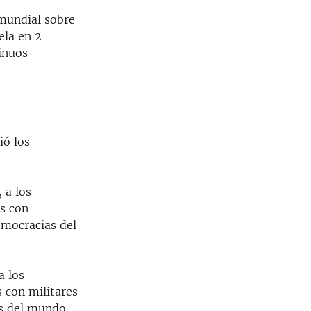
mundial sobre
ela en 2
inuos
ió los
 a los
ís con
emocracias del
a los
s con militares
as del mundo