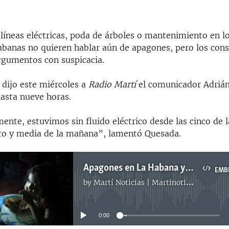
 líneas eléctricas, poda de árboles o mantenimiento en lo
ubanas no quieren hablar aún de apagones, pero los con
rgumentos con suspicacia.
dijo este miércoles a
Radio Martí
el comunicador Adrián
asta nueve horas.
ente, estuvimos sin fluido eléctrico desde las cinco de 
tro y media de la mañana”, lamentó Quesada.
Apagones en La Habana y el interior de Cuba
EMB
by
Martí Noticias | Martinoticias.com
No media source currently available
0:00