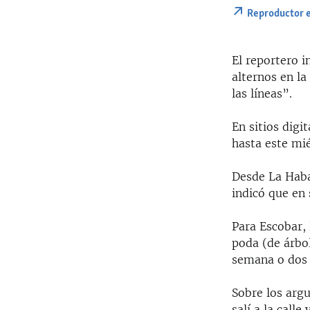
Reproductor 
El reportero i
alternos en la
las líneas”.
En sitios dig
hasta este mié
Desde La Haba
indicó que en
Para Escobar, 
poda (de árbo
semana o dos 
Sobre los arg
salí a la call