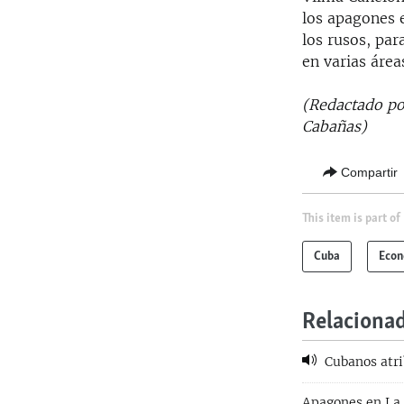
los apagones 
los rusos, par
en varias área
(Redactado p
Cabañas)
Compartir
This item is part of
Cuba
Eco
Relaciona
Cubanos atrib
Apagones en La H