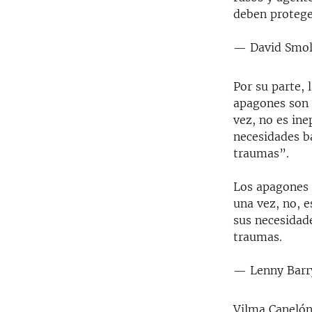
deben protege
— David Smo
Por su parte, 
apagones son 
vez, no es ine
necesidades bá
traumas”.
Los apagones 
una vez, no, e
sus necesidade
traumas.
— Lenny Barr
Vilma Canelón