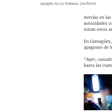
Apagón en La Habana. (Archivo)
Averías en las
autoridades c
miran estos a
En Camagüey, 
apagones de h
“Ayer, casualm
hasta las cua