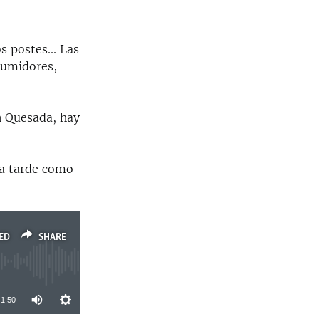
s postes... Las
sumidores,
 Quesada, hay
la tarde como
ED
SHARE
1:50