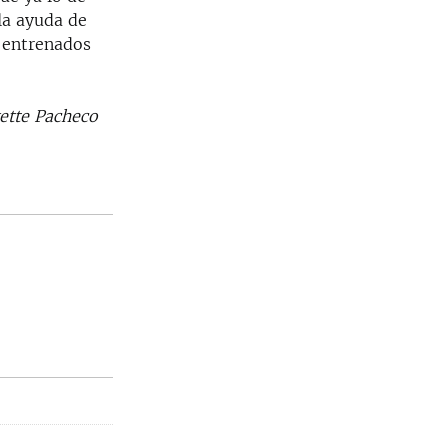
la ayuda de
s entrenados
vette Pacheco