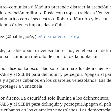
stro-comunista d Maduro pretende distraer la atención 
 intervención militar d Rusia con tropas traidas a Venezu
submarino con el secuestro d Roberto Marrero y los cont
iendo órdenes impartidas x Cuba.
dez (@pablo33069)
26 de marzo de 2019
y, alcalde opositor venezolano –hoy en el exilio- defin
u país como un método de control de la población.
por diseño. La oscuridad solo ilumina a los delincuentes,
 FAES y al SEBIN para delinquir y perseguir. Apagan al pa
os y agentes cubanos en los cuarteles venezolanos. Las d
proteger a Venezuela”.
or diseño. La oscuridad solo ilumina a los delincuentes, 
 FAES y al SEBIN para delinquir y perseguir.Apagan al paí
es cubanos en los cuarteles venezolanos. Las democraci