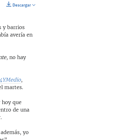
Descargar
SHARE
s y barrios
bía avería en
nte
, no hay
4YMedio
,
l martes.
r hoy que
entro de una
.
“además, yo
es”.