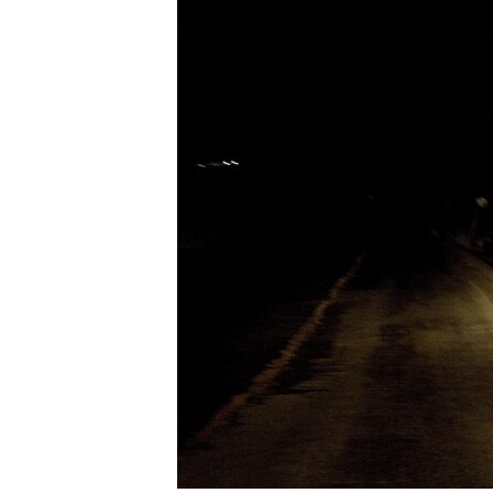
RADIO MARTÍ
ESPECIALES
MULTIMEDIA
ESPECIALES
EDITORIALES
LA REALIDAD DE LA VIVIENDA EN
CUBA
SER VIEJO EN CUBA
KENTU-CUBANO
LOS SANTOS DE HIALEAH
DESINFORMACIÓN RUSA EN
AMÉRICA LATINA
LA INVASIÓN DE RUSIA A UCRANIA