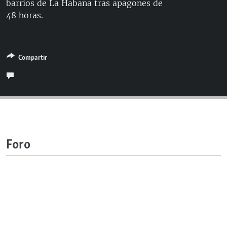
barrios de La Habana tras apagones de
RADIO MARTÍ
48 horas.
ESPECIALES
MULTIMEDIA
ESPECIALES
Compartir
EDITORIALES
LA REALIDAD DE LA VIVIENDA EN CUBA
SER VIEJO EN CUBA
SÍGUENOS
KENTU-CUBANO
LOS SANTOS DE HIALEAH
DESINFORMACIÓN RUSA EN AMÉRICA LATINA
Foro
LA INVASIÓN DE RUSIA A UCRANIA