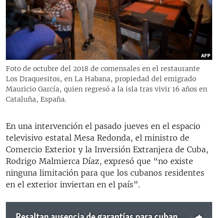
RADIO MARTÍ
ESPECIALES
MULTIMEDIA
ESPECIALES
EDITORIALES
LA REALIDAD DE LA VIVIENDA EN CUBA
Foto de octubre del 2018 de comensales en el restaurante
Los Draquesitos, en La Habana, propiedad del emigrado
SER VIEJO EN CUBA
SÍGUENOS
Mauricio García, quien regresó a la isla tras vivir 16 años en
KENTU-CUBANO
Cataluña, España.
LOS SANTOS DE HIALEAH
En una intervención el pasado jueves en el espacio
DESINFORMACIÓN RUSA EN AMÉRICA LATINA
televisivo estatal Mesa Redonda, el ministro de
Comercio Exterior y la Inversión Extranjera de Cuba,
LA INVASIÓN DE RUSIA A UCRANIA
Rodrigo Malmierca Díaz, expresó que “no existe
ninguna limitación para que los cubanos residentes
en el exterior inviertan en el país”.
Resaltan ausencia de garantías para cubanos que inviertan en la isla