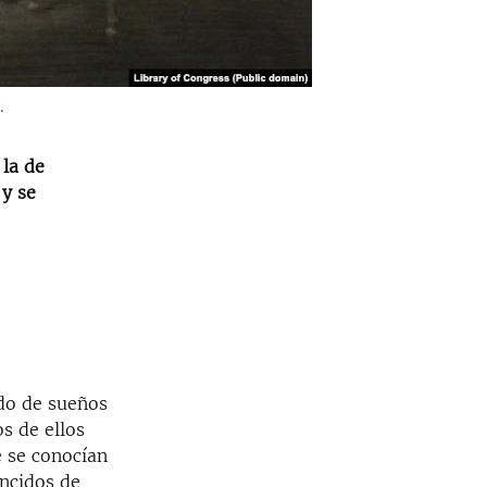
.
 la de
 y se
do de sueños
s de ellos
e se conocían
ncidos de