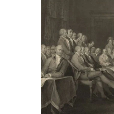
RADIO MARTÍ
ESPECIALES
MULTIMEDIA
ESPECIALES
EDITORIALES
LA REALIDAD DE LA VIVIENDA EN
CUBA
SER VIEJO EN CUBA
KENTU-CUBANO
LOS SANTOS DE HIALEAH
DESINFORMACIÓN RUSA EN
AMÉRICA LATINA
LA INVASIÓN DE RUSIA A UCRANIA