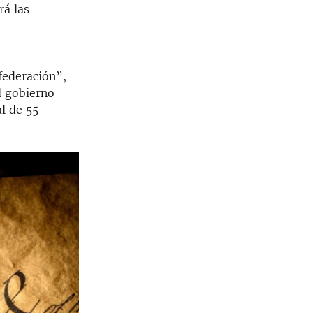
rá las
federación”,
l gobierno
l de 55