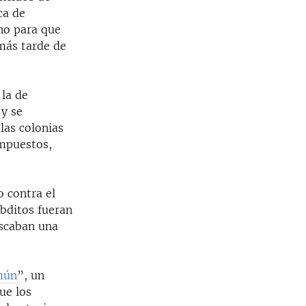
ca de
no para que
más tarde de
 la de
 y se
las colonias
impuestos,
o contra el
bditos fueran
uscaban una
mún
”, un
ue los