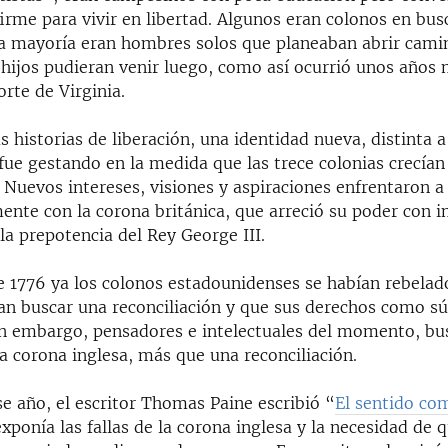
firme para vivir en libertad. Algunos eran colonos en bus
la mayoría eran hombres solos que planeaban abrir cami
 hijos pudieran venir luego, como así ocurrió unos años 
orte de Virginia.
 historias de liberación, una identidad nueva, distinta a
 fue gestando en la medida que las trece colonias crecían
 Nuevos intereses, visiones y aspiraciones enfrentaron a 
ente con la corona británica, que arreció su poder con 
 la prepotencia del Rey George III.
e 1776 ya los colonos estadounidenses se habían rebelad
an buscar una reconciliación y que sus derechos como sú
in embargo, pensadores e intelectuales del momento, b
la corona inglesa, más que una reconciliación.
e año, el escritor Thomas Paine escribió “
El sentido co
xponía las fallas de la corona inglesa y la necesidad de q