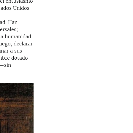
 el entusiasmo
tados Unidos.
dad. Han
ersales;
 la humanidad
uego, declarar
inar a sus
ombre dotado
 —sin