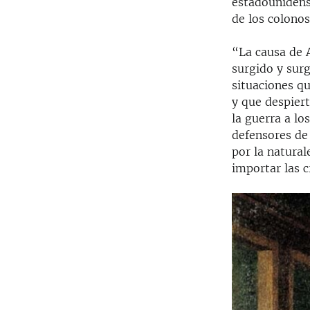
estadounidens
de los colonos
“La causa de 
surgido y surg
situaciones q
y que despiert
la guerra a l
defensores de
por la natural
importar las c