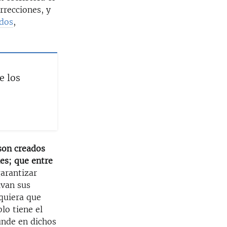
rrecciones, y
idos
,
e los
son creados
es; que entre
garantizar
ivan sus
quiera que
lo tiene el
unde en dichos