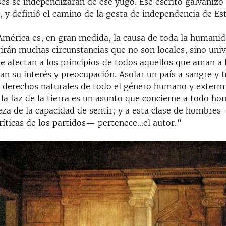
es se independizaran de ese yugo. Ese escrito galvanizó
, y definió el camino de la gesta de independencia de Es
América es, en gran medida, la causa de toda la humani
irán muchas circunstancias que no son locales, sino univ
ue afectan a los principios de todos aquellos que aman a
an su interés y preocupación. Asolar un país a sangre y f
os derechos naturales de todo el género humano y exterm
 la faz de la tierra es un asunto que concierne a todo h
eza de la capacidad de sentir; y a esta clase de hombres
ríticas de los partidos— pertenece...el autor.”