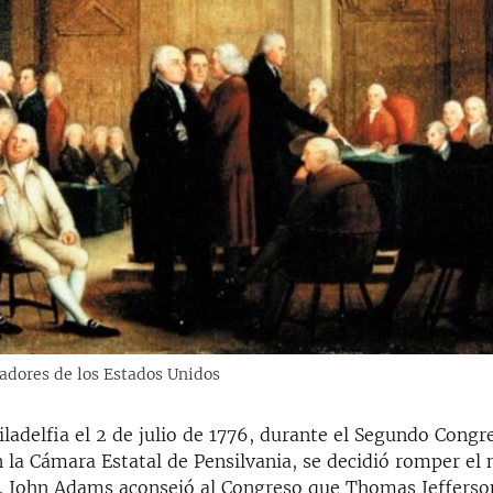
adores de los Estados Unidos
ladelfia el 2 de julio de 1776, durante el Segundo Congr
 la Cámara Estatal de Pensilvania, se decidió romper el 
a. John Adams aconsejó al Congreso que Thomas Jefferson