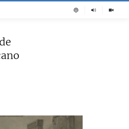
 de
cano