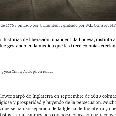
de 1776 / pintado por J. Trumbull ; grabado por W.L. Ormsby, N.Y
 historias de liberación, una identidad nueva, distinta a
 fue gestando en la medida que las trece colonias crecían
ing your
Trinity Audio
player ready...
lower zarpó de Inglaterra en septiembre de 1620 colma
ligiosa y prosperidad y huyendo de la persecusión. Mucho
 que se habían separado de la Iglesia de Inglaterra y qu
istas”, eran campesinos con poca educación pero conve