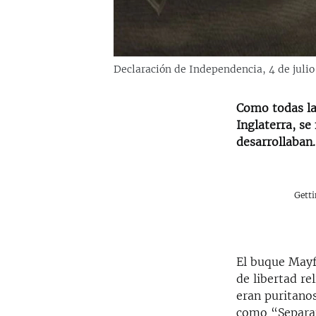
Declaración de Independencia, 4 de julio 
Como todas las
Inglaterra, se
desarrollaban.
Gett
El buque Mayf
de libertad re
eran puritanos
como “Separat