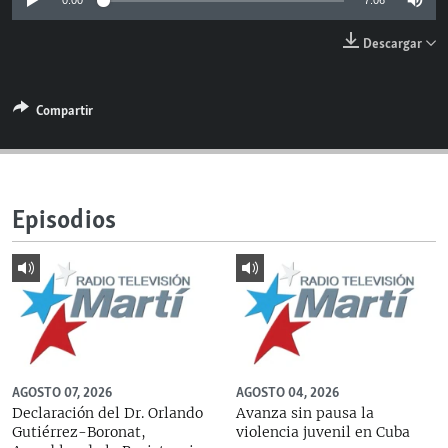
0:00
7:06
RADIO MARTÍ
Descargar
ESPECIALES
MULTIMEDIA
ESPECIALES
Compartir
EDITORIALES
LA REALIDAD DE LA VIVIENDA EN CUBA
SER VIEJO EN CUBA
SÍGUENOS
KENTU-CUBANO
Episodios
LOS SANTOS DE HIALEAH
DESINFORMACIÓN RUSA EN AMÉRICA LATINA
LA INVASIÓN DE RUSIA A UCRANIA
AGOSTO 07, 2026
AGOSTO 04, 2026
Declaración del Dr. Orlando
Avanza sin pausa la
Gutiérrez-Boronat,
violencia juvenil en Cuba