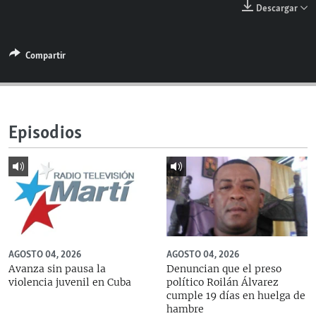
Descargar
RADIO MARTÍ
ESPECIALES
Compartir
MULTIMEDIA
ESPECIALES
EDITORIALES
LA REALIDAD DE LA VIVIENDA EN CUBA
SER VIEJO EN CUBA
SÍGUENOS
Episodios
KENTU-CUBANO
LOS SANTOS DE HIALEAH
DESINFORMACIÓN RUSA EN AMÉRICA LATINA
LA INVASIÓN DE RUSIA A UCRANIA
AGOSTO 04, 2026
AGOSTO 04, 2026
Avanza sin pausa la
Denuncian que el preso
violencia juvenil en Cuba
político Roilán Álvarez
cumple 19 días en huelga de
hambre