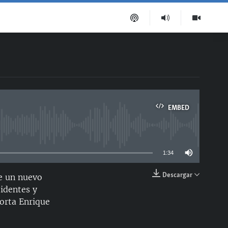
EMBED
able
1:34
Descargar
de un nuevo
EMBED
sidentes y
porta Enrique