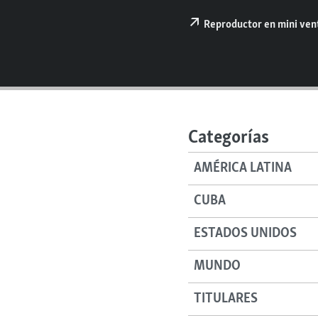
RADIO MARTÍ
Reproductor en mini ve
ESPECIALES
MULTIMEDIA
ESPECIALES
EDITORIALES
LA REALIDAD DE LA VIVIENDA EN
CUBA
SER VIEJO EN CUBA
Categorías
KENTU-CUBANO
AMÉRICA LATINA
LOS SANTOS DE HIALEAH
DESINFORMACIÓN RUSA EN
CUBA
AMÉRICA LATINA
ESTADOS UNIDOS
LA INVASIÓN DE RUSIA A UCRANIA
MUNDO
TITULARES