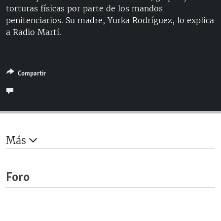
torturas físicas por parte de los mandos
RADIO MARTÍ
penitenciarios. Su madre, Yurka Rodríguez, lo explica
ESPECIALES
a Radio Martí.
MULTIMEDIA
ESPECIALES
EDITORIALES
LA REALIDAD DE LA VIVIENDA EN CUBA
Compartir
SER VIEJO EN CUBA
SÍGUENOS
KENTU-CUBANO
LOS SANTOS DE HIALEAH
DESINFORMACIÓN RUSA EN AMÉRICA LATINA
Más
LA INVASIÓN DE RUSIA A UCRANIA
Foro