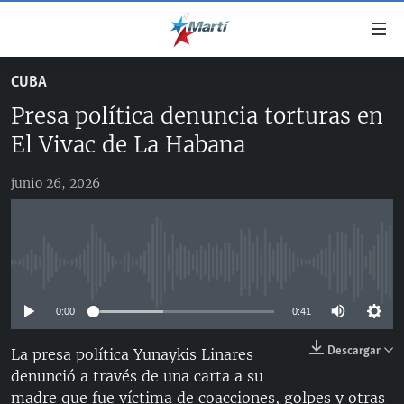
Enlaces
de
accesibilidad
CUBA
TITULARES
Ir
Presa política denuncia torturas en
al
CUBA
contenido
El Vivac de La Habana
ESTADOS UNIDOS
principal
CUBA
Ir
junio 26, 2026
AMÉRICA LATINA
DERECHOS HUMANOS
ESTADOS UNIDOS
a
INMIGRACIÓN
la
#11JCUBA, 5 AÑOS DESPUÉS
AMÉRICA 250
navegación
MUNDO
INFORME DEL DEPARTAMENTO DE ESTADO DE EEUU
principal
No media source currently available
SOBRE CUBA
DEPORTES
Ir
a
0:00
0:41
ARTE Y ENTRETENIMIENTO
la
Descargar
La presa política Yunaykis Linares
OPINIÓN GRÁFICA
búsqueda
denunció a través de una carta a su
AUDIOVISUALES MARTÍ
madre que fue víctima de coacciones, golpes y otras