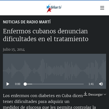
Enlaces
de
accesibilidad
NOTICIAS DE RADIO MARTÍ
TITULARES
Ir
Enfermos cubanos denuncian
al
CUBA
contenido
dificultades en el tratamiento
ESTADOS UNIDOS
principal
CUBA
Ir
julio 15, 2014
AMÉRICA LATINA
DERECHOS HUMANOS
ESTADOS UNIDOS
a
INMIGRACIÓN
la
#11JCUBA, 5 AÑOS DESPUÉS
AMÉRICA 250
navegación
MUNDO
INFORME DEL DEPARTAMENTO DE ESTADO DE EEUU
principal
No media source currently available
SOBRE CUBA
DEPORTES
Ir
a
0:00
1:41
ARTE Y ENTRETENIMIENTO
la
Descargar
Los enfermos con diabetes en Cuba dicen
OPINIÓN GRÁFICA
búsqueda
tener dificultades para adquirir un
AUDIOVISUALES MARTÍ
medidor de glucosa que les permita controlar la