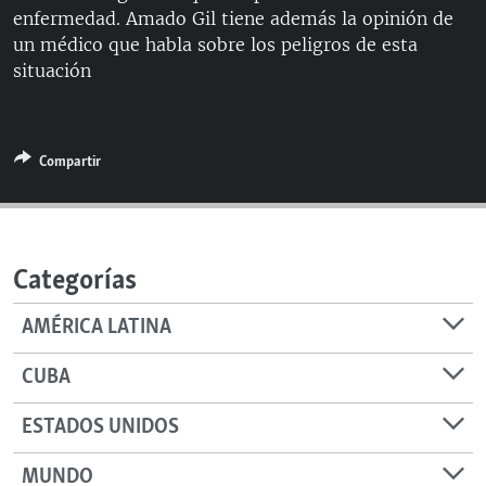
enfermedad. Amado Gil tiene además la opinión de
RADIO MARTÍ
un médico que habla sobre los peligros de esta
ESPECIALES
situación
MULTIMEDIA
ESPECIALES
EDITORIALES
LA REALIDAD DE LA VIVIENDA EN CUBA
Compartir
SER VIEJO EN CUBA
SÍGUENOS
KENTU-CUBANO
LOS SANTOS DE HIALEAH
Categorías
DESINFORMACIÓN RUSA EN AMÉRICA LATINA
AMÉRICA LATINA
LA INVASIÓN DE RUSIA A UCRANIA
CUBA
ESTADOS UNIDOS
MUNDO