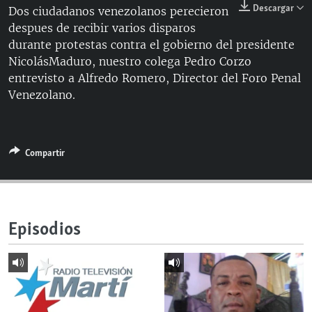
Descargar
Dos ciudadanos venezolanos perecieron
RADIO MARTÍ
despues de recibir varios disparos
ESPECIALES
durante protestas contra el gobierno del presidente
NicolásMaduro, nuestro colega Pedro Corzo
MULTIMEDIA
ESPECIALES
entrevisto a Alfredo Romero, Director del Foro Penal
EDITORIALES
LA REALIDAD DE LA VIVIENDA EN CUBA
Venezolano.
SER VIEJO EN CUBA
SÍGUENOS
KENTU-CUBANO
Compartir
LOS SANTOS DE HIALEAH
DESINFORMACIÓN RUSA EN AMÉRICA LATINA
LA INVASIÓN DE RUSIA A UCRANIA
Episodios