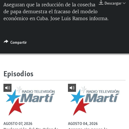
Descargar
Aseguran que la reducción de la cosecha
RADIO MARTÍ
de papa demuestra el fracaso del modelo
ESPECIALES
económico en Cuba. Jose Luis Ramos informa.
MULTIMEDIA
ESPECIALES
EDITORIALES
LA REALIDAD DE LA VIVIENDA EN CUBA
Compartir
SER VIEJO EN CUBA
SÍGUENOS
KENTU-CUBANO
LOS SANTOS DE HIALEAH
Episodios
DESINFORMACIÓN RUSA EN AMÉRICA LATINA
LA INVASIÓN DE RUSIA A UCRANIA
AGOSTO 07, 2026
AGOSTO 04, 2026