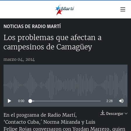
Enlaces
de
accesibilidad
NOTICIAS DE RADIO MARTÍ
TITULARES
Ir
Los problemas que afectan a
al
CUBA
contenido
campesinos de Camagüey
ESTADOS UNIDOS
principal
CUBA
Ir
marzo 04, 2014
AMÉRICA LATINA
DERECHOS HUMANOS
ESTADOS UNIDOS
a
INMIGRACIÓN
la
#11JCUBA, 5 AÑOS DESPUÉS
AMÉRICA 250
navegación
MUNDO
INFORME DEL DEPARTAMENTO DE ESTADO DE EEUU
principal
No media source currently available
SOBRE CUBA
DEPORTES
Ir
a
0:00
2:28
ARTE Y ENTRETENIMIENTO
la
Descargar
En el programa de Radio Martí,
OPINIÓN GRÁFICA
búsqueda
'Contacto Cuba,´ Norma Miranda y Luis
AUDIOVISUALES MARTÍ
Felipe Rojas conversaron con Yordan Marrero, quien