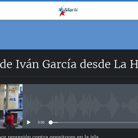
 de Iván García desde La 
No media source currently avail
0:00
 represión contra opositores en la isla...