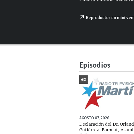
RADIO MARTÍ
ESPECIALES
Reproductor en mini ve
MULTIMEDIA
ESPECIALES
EDITORIALES
LA REALIDAD DE LA VIVIENDA EN
CUBA
SER VIEJO EN CUBA
KENTU-CUBANO
Episodios
LOS SANTOS DE HIALEAH
DESINFORMACIÓN RUSA EN
AMÉRICA LATINA
LA INVASIÓN DE RUSIA A UCRANIA
AGOSTO 07, 2026
Declaración del Dr. Orlan
Gutiérrez-Boronat, Asam