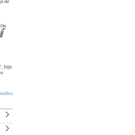
ga de
, hijo
su
isodios