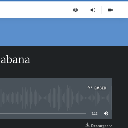
Habana
EMBED
able
3:12
Descargar