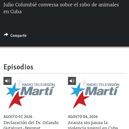
Julio Columbié conversa sobre el robo de animales
RADIO MARTÍ
en Cuba
ESPECIALES
MULTIMEDIA
ESPECIALES
EDITORIALES
Compartir
LA REALIDAD DE LA VIVIENDA EN CUBA
SER VIEJO EN CUBA
SÍGUENOS
KENTU-CUBANO
Episodios
LOS SANTOS DE HIALEAH
DESINFORMACIÓN RUSA EN AMÉRICA LATINA
LA INVASIÓN DE RUSIA A UCRANIA
AGOSTO 07, 2026
AGOSTO 04, 2026
Declaración del Dr. Orlando
Avanza sin pausa la
Gutiérrez-Boronat,
violencia juvenil en Cuba