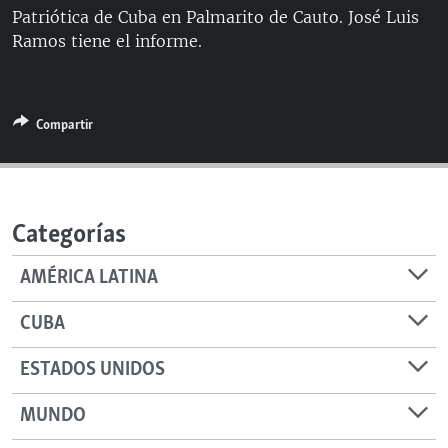
Patriótica de Cuba en Palmarito de Cauto. José Luis
RADIO MARTÍ
Ramos tiene el informe.
ESPECIALES
MULTIMEDIA
ESPECIALES
EDITORIALES
LA REALIDAD DE LA VIVIENDA EN CUBA
Compartir
SER VIEJO EN CUBA
SÍGUENOS
KENTU-CUBANO
Categorías
LOS SANTOS DE HIALEAH
DESINFORMACIÓN RUSA EN AMÉRICA LATINA
AMÉRICA LATINA
LA INVASIÓN DE RUSIA A UCRANIA
CUBA
ESTADOS UNIDOS
MUNDO