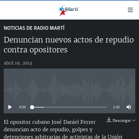
Enlaces
de
accesibilidad
NOTICIAS DE RADIO MARTÍ
TITULARES
Ir
Denuncian nuevos actos de repudio
al
CUBA
contenido
contra opositores
ESTADOS UNIDOS
principal
CUBA
Ir
abril 19, 2013
AMÉRICA LATINA
DERECHOS HUMANOS
ESTADOS UNIDOS
a
INMIGRACIÓN
la
#11JCUBA, 5 AÑOS DESPUÉS
AMÉRICA 250
navegación
MUNDO
INFORME DEL DEPARTAMENTO DE ESTADO DE EEUU
principal
No media source currently available
SOBRE CUBA
DEPORTES
Ir
a
0:00
1:43
ARTE Y ENTRETENIMIENTO
la
Descargar
El opositor cubano José Daniel Ferrer
OPINIÓN GRÁFICA
búsqueda
denuncian acto de repudio, golpes y
AUDIOVISUALES MARTÍ
detenciones arbitrarias de activistas de la Unión