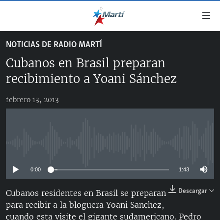
Enlaces
de
accesibilidad
NOTICIAS DE RADIO MARTÍ
TITULARES
Ir
Cubanos en Brasil preparan
al
CUBA
contenido
recibimiento a Yoani Sánchez
ESTADOS UNIDOS
principal
CUBA
Ir
febrero 13, 2013
AMÉRICA LATINA
DERECHOS HUMANOS
ESTADOS UNIDOS
a
INMIGRACIÓN
la
#11JCUBA, 5 AÑOS DESPUÉS
AMÉRICA 250
navegación
MUNDO
INFORME DEL DEPARTAMENTO DE ESTADO DE EEUU
principal
No media source currently available
SOBRE CUBA
DEPORTES
Ir
a
0:00
1:43
ARTE Y ENTRETENIMIENTO
la
Descargar
Cubanos residentes en Brasil se preparan
OPINIÓN GRÁFICA
búsqueda
para recibir a la bloguera Yoani Sanchez,
AUDIOVISUALES MARTÍ
cuando esta visite el gigante sudamericano. Pedro