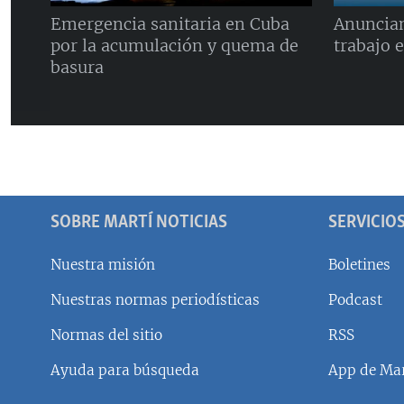
Emergencia sanitaria en Cuba
Anuncian
por la acumulación y quema de
trabajo 
basura
SOBRE MARTÍ NOTICIAS
SERVICIO
Nuestra misión
Boletines
Nuestras normas periodísticas
Podcast
SÍGUENOS
Normas del sitio
RSS
Ayuda para búsqueda
App de Mar