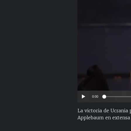
RADIO MARTÍ
ESPECIALES
MULTIMEDIA
ESPECIALES
EDITORIALES
LA REALIDAD DE LA VIVIENDA EN
CUBA
SER VIEJO EN CUBA
KENTU-CUBANO
LOS SANTOS DE HIALEAH
DESINFORMACIÓN RUSA EN
AMÉRICA LATINA
LA INVASIÓN DE RUSIA A UCRANIA
0:00
La victoria de Ucrania 
Applebaum en extensa e