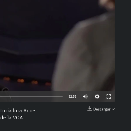
able
Auto
32:53
144p
Descargar
istoriadora Anne
EMBED
 de la VOA.
240p
360p