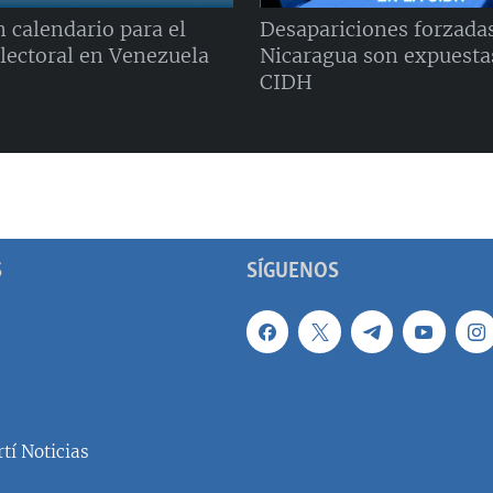
 calendario para el
Desapariciones forzada
electoral en Venezuela
Nicaragua son expuestas
CIDH
S
SÍGUENOS
tí Noticias