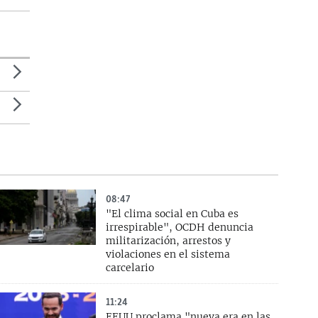
08:47
"El clima social en Cuba es
irrespirable", OCDH denuncia
militarización, arrestos y
violaciones en el sistema
carcelario
11:24
EEUU proclama "nueva era en las