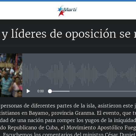
 y líderes de oposición s
No media source currently avail
0:00
personas de diferentes partes de la isla, asistieron este 
cristianos en Bayamo, provincia Granma. El evento, que
ad de una nación para romper los yugos de la iniquidad
tido Republicano de Cuba, el Movimiento Apostólico Fue
. Escuchemos los comentarios del ministro César Duniet