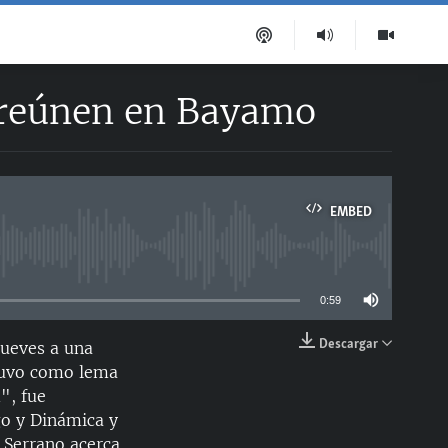
e reúnen en Bayamo
EMBED
able
0:59
Descargar
jueves a una
EMBED
 tuvo como lema
", fue
go y Dinámica y
 Serrano acerca