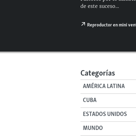
RADIO MARTÍ
de este suceso...
ESPECIALES
MULTIMEDIA
ESPECIALES
Reproductor en mini ve
EDITORIALES
LA REALIDAD DE LA VIVIENDA EN
CUBA
SER VIEJO EN CUBA
KENTU-CUBANO
Categorías
LOS SANTOS DE HIALEAH
DESINFORMACIÓN RUSA EN
AMÉRICA LATINA
AMÉRICA LATINA
CUBA
LA INVASIÓN DE RUSIA A UCRANIA
ESTADOS UNIDOS
MUNDO