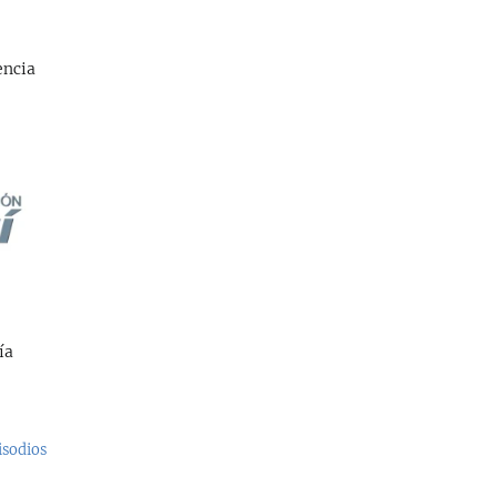
encia
ía
isodios