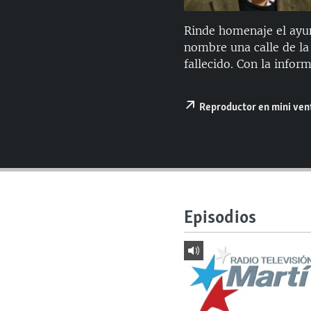
RADIO MARTÍ
ESPECIALES
Rinde homenaje el ayu
nombre una calle de la
MULTIMEDIA
ESPECIALES
fallecido. Con la infor
EDITORIALES
LA REALIDAD DE LA VIVIENDA EN
CUBA
Reproductor en mini ve
SER VIEJO EN CUBA
KENTU-CUBANO
LOS SANTOS DE HIALEAH
DESINFORMACIÓN RUSA EN
AMÉRICA LATINA
Episodios
LA INVASIÓN DE RUSIA A UCRANIA