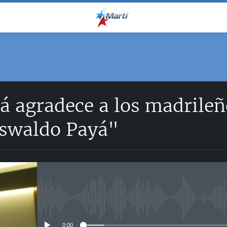
yá agradece a los madril
Oswaldo Payá"
No media source currently avail
0:00