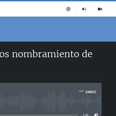
eños nombramiento de
EMBED
able
1:44