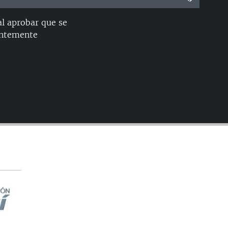
l aprobar que se
EMBED
ientemente