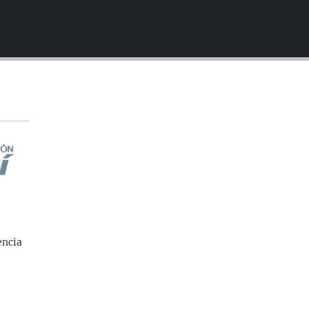
EMBED
encia