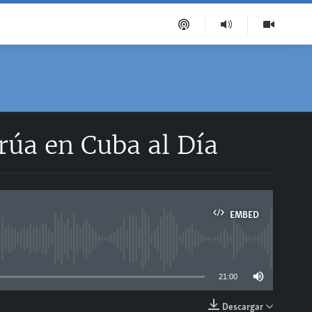
úa en Cuba al Día
EMBED
able
21:00
Descargar