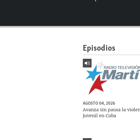
RADIO MARTÍ
ESPECIALES
MULTIMEDIA
ESPECIALES
EDITORIALES
LA REALIDAD DE LA VIVIENDA EN
CUBA
Episodios
SER VIEJO EN CUBA
KENTU-CUBANO
LOS SANTOS DE HIALEAH
DESINFORMACIÓN RUSA EN
AMÉRICA LATINA
AGOSTO 04, 2026
LA INVASIÓN DE RUSIA A UCRANIA
Avanza sin pausa la viole
juvenil en Cuba