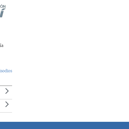
ía
isodios