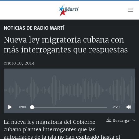
Enlaces
de
accesibilidad
NOTICIAS DE RADIO MARTÍ
TITULARES
Ir
Nueva ley migratoria cubana con
al
CUBA
contenido
más interrogantes que respuestas
ESTADOS UNIDOS
principal
CUBA
Ir
enero 10, 2013
AMÉRICA LATINA
DERECHOS HUMANOS
ESTADOS UNIDOS
a
INMIGRACIÓN
la
#11JCUBA, 5 AÑOS DESPUÉS
AMÉRICA 250
navegación
MUNDO
INFORME DEL DEPARTAMENTO DE ESTADO DE EEUU
principal
No media source currently available
SOBRE CUBA
DEPORTES
Ir
a
0:00
2:29
ARTE Y ENTRETENIMIENTO
la
Descargar
La nueva ley migratoria del Gobierno
OPINIÓN GRÁFICA
búsqueda
cubano plantea interrogantes que las
AUDIOVISUALES MARTÍ
autoridades de la isla no han explicado hasta el