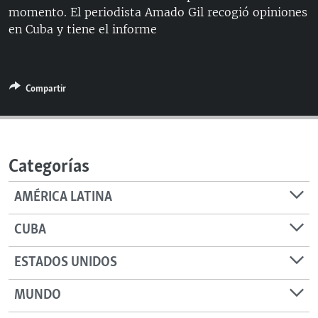
momento. El periodista Amado Gil recogió opiniones
RADIO MARTÍ
en Cuba y tiene el informe
ESPECIALES
MULTIMEDIA
ESPECIALES
EDITORIALES
LA REALIDAD DE LA VIVIENDA EN CUBA
Compartir
SER VIEJO EN CUBA
SÍGUENOS
KENTU-CUBANO
Categorías
LOS SANTOS DE HIALEAH
DESINFORMACIÓN RUSA EN AMÉRICA LATINA
AMÉRICA LATINA
LA INVASIÓN DE RUSIA A UCRANIA
CUBA
ESTADOS UNIDOS
MUNDO