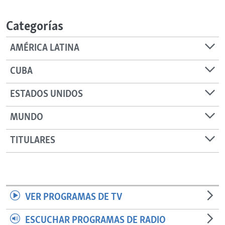
RADIO MARTÍ
Categorías
ESPECIALES
MULTIMEDIA
ESPECIALES
AMÉRICA LATINA
EDITORIALES
LA REALIDAD DE LA VIVIENDA EN CUBA
CUBA
SER VIEJO EN CUBA
SÍGUENOS
ESTADOS UNIDOS
KENTU-CUBANO
MUNDO
LOS SANTOS DE HIALEAH
DESINFORMACIÓN RUSA EN AMÉRICA LATINA
TITULARES
LA INVASIÓN DE RUSIA A UCRANIA
VER PROGRAMAS DE TV
ESCUCHAR PROGRAMAS DE RADIO