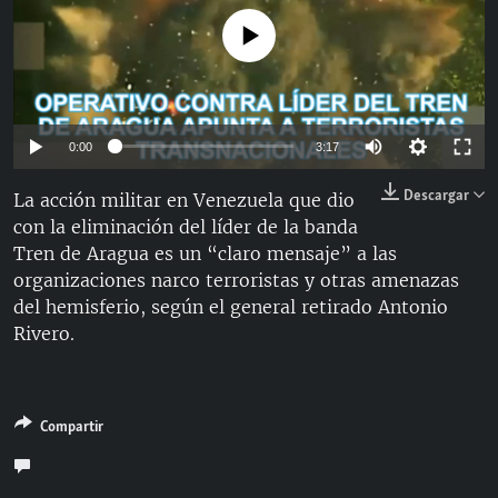
RADIO MARTÍ
No media source currently available
ESPECIALES
MULTIMEDIA
ESPECIALES
EDITORIALES
LA REALIDAD DE LA VIVIENDA EN CUBA
Auto
0:00
3:17
SER VIEJO EN CUBA
144p
Descargar
La acción militar en Venezuela que dio
SÍGUENOS
KENTU-CUBANO
con la eliminación del líder de la banda
240p
Tren de Aragua es un “claro mensaje” a las
LOS SANTOS DE HIALEAH
360p
Auto
144p
240p
360p
organizaciones narco terroristas y otras amenazas
DESINFORMACIÓN RUSA EN AMÉRICA LATINA
del hemisferio, según el general retirado Antonio
480p
480p
720p
1080p
Rivero.
LA INVASIÓN DE RUSIA A UCRANIA
720p
1080p
Compartir