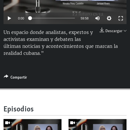
RADIO MARTÍ
ESPECIALES
Auto
0:00
59:58
MULTIMEDIA
ESPECIALES
144p
Descargar
Un espacio donde analistas, expertos y
EDITORIALES
LA REALIDAD DE LA VIVIENDA EN CUBA
activistas examinan y debaten las
240p
últimas noticias y acontecimientos que marcan la
SER VIEJO EN CUBA
360p
Auto
144p
240p
360p
SÍGUENOS
realidad cubana.”
KENTU-CUBANO
480p
480p
720p
1080p
LOS SANTOS DE HIALEAH
720p
Compartir
DESINFORMACIÓN RUSA EN AMÉRICA LATINA
1080p
LA INVASIÓN DE RUSIA A UCRANIA
Episodios