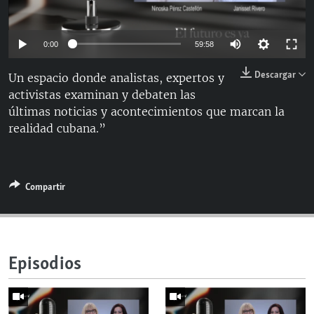
RADIO MARTÍ
ESPECIALES
Auto
0:00
59:58
MULTIMEDIA
ESPECIALES
144p
Descargar
Un espacio donde analistas, expertos y
EDITORIALES
LA REALIDAD DE LA VIVIENDA EN CUBA
activistas examinan y debaten las
240p
últimas noticias y acontecimientos que marcan la
SER VIEJO EN CUBA
360p
Auto
144p
240p
360p
SÍGUENOS
realidad cubana.”
KENTU-CUBANO
480p
480p
720p
1080p
LOS SANTOS DE HIALEAH
720p
Compartir
DESINFORMACIÓN RUSA EN AMÉRICA LATINA
1080p
LA INVASIÓN DE RUSIA A UCRANIA
Episodios