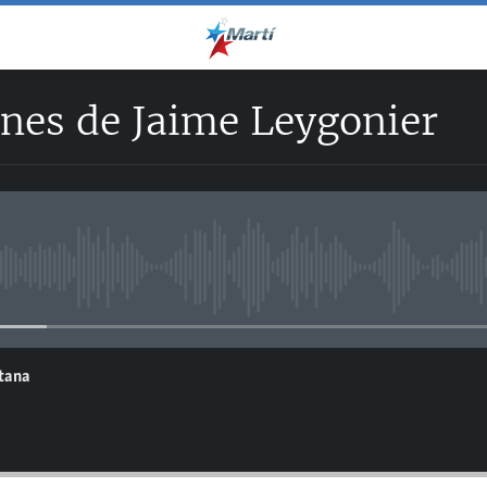
ones de Jaime Leygonier
No media source currently avail
ntana