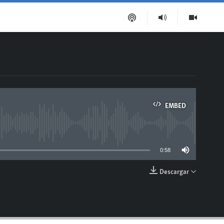
EMBED
able
0:58
Descargar
EMBED