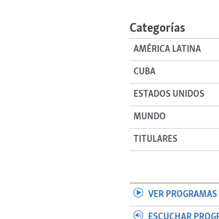
RADIO MARTÍ
ESPECIALES
Categorías
MULTIMEDIA
ESPECIALES
AMÉRICA LATINA
EDITORIALES
LA REALIDAD DE LA VIVIENDA EN
CUBA
CUBA
SER VIEJO EN CUBA
ESTADOS UNIDOS
KENTU-CUBANO
MUNDO
LOS SANTOS DE HIALEAH
DESINFORMACIÓN RUSA EN
TITULARES
AMÉRICA LATINA
LA INVASIÓN DE RUSIA A UCRANIA
VER PROGRAMAS 
ESCUCHAR PROG