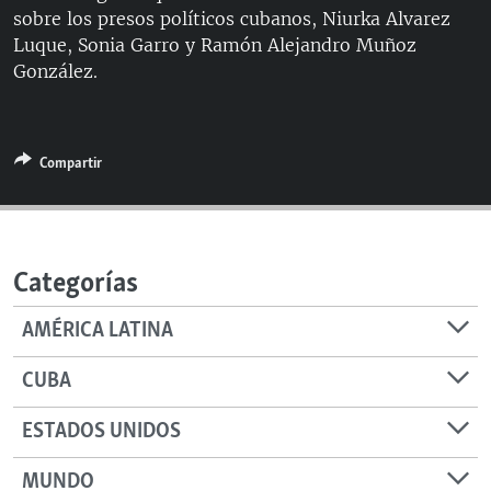
sobre los presos políticos cubanos, Niurka Alvarez
RADIO MARTÍ
Luque, Sonia Garro y Ramón Alejandro Muñoz
ESPECIALES
González.
MULTIMEDIA
ESPECIALES
EDITORIALES
LA REALIDAD DE LA VIVIENDA EN CUBA
Compartir
SER VIEJO EN CUBA
SÍGUENOS
KENTU-CUBANO
LOS SANTOS DE HIALEAH
Categorías
DESINFORMACIÓN RUSA EN AMÉRICA LATINA
AMÉRICA LATINA
LA INVASIÓN DE RUSIA A UCRANIA
CUBA
ESTADOS UNIDOS
MUNDO