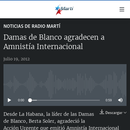
Enlaces
de
accesibilidad
NOTICIAS DE RADIO MARTÍ
TITULARES
Ir
Damas de Blanco agradecen a
al
CUBA
contenido
Amnistía Internacional
ESTADOS UNIDOS
principal
CUBA
Ir
julio 19, 2012
AMÉRICA LATINA
DERECHOS HUMANOS
ESTADOS UNIDOS
a
INMIGRACIÓN
la
#11JCUBA, 5 AÑOS DESPUÉS
AMÉRICA 250
navegación
MUNDO
INFORME DEL DEPARTAMENTO DE ESTADO DE EEUU
principal
No media source currently available
SOBRE CUBA
DEPORTES
Ir
a
0:00
0:59
ARTE Y ENTRETENIMIENTO
la
Descargar
Desde La Habana, la líder de las Damas
OPINIÓN GRÁFICA
búsqueda
de Blanco, Berta Soler, agradeció la
AUDIOVISUALES MARTÍ
Acción Urgente que emitió Amnistía Internacional