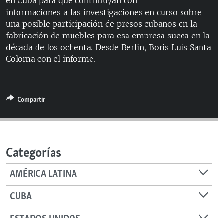
en Cuba para que contribuyan con
RADIO MARTÍ
informaciones a las investigaciones en curso sobre
una posible participación de presos cubanos en la
ESPECIALES
fabricación de muebles para esa empresa sueca en la
MULTIMEDIA
ESPECIALES
década de los ochenta. Desde Berlin, Boris Luis Santa
Coloma con el informe.
EDITORIALES
LA REALIDAD DE LA VIVIENDA EN CUBA
SER VIEJO EN CUBA
SÍGUENOS
KENTU-CUBANO
Compartir
LOS SANTOS DE HIALEAH
DESINFORMACIÓN RUSA EN AMÉRICA LATINA
LA INVASIÓN DE RUSIA A UCRANIA
Categorías
AMÉRICA LATINA
CUBA