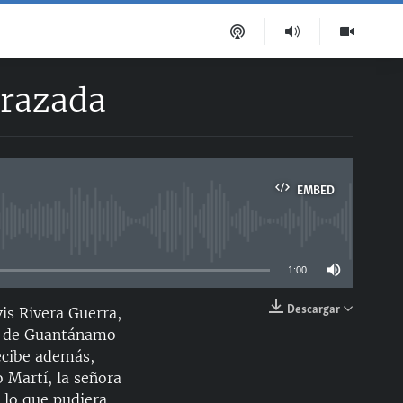
arazada
EMBED
able
1:00
Descargar
vis Rivera Guerra,
EMBED
al de Guantánamo
recibe además,
 Martí, la señora
e lo que pudiera