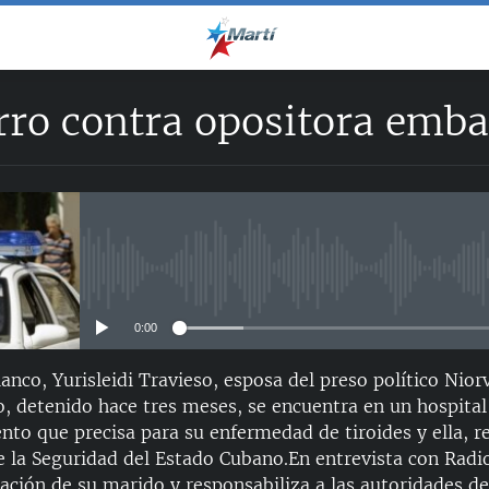
rro contra opositora emb
No media source currently avail
0:00
nco, Yurisleidi Travieso, esposa del preso político Nior
o, detenido hace tres meses, se encuentra en un hospit
ento que precisa para su enfermedad de tiroides y ella, 
 la Seguridad del Estado Cubano.En entrevista con Radio
uación de su marido y responsabiliza a las autoridades d