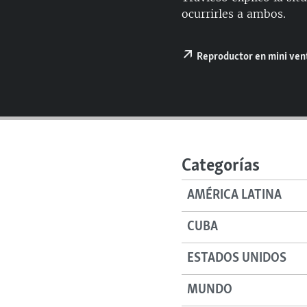
RADIO MARTÍ
ocurrirles a ambos.
ESPECIALES
MULTIMEDIA
ESPECIALES
Reproductor en mini ve
EDITORIALES
LA REALIDAD DE LA VIVIENDA EN
CUBA
SER VIEJO EN CUBA
KENTU-CUBANO
Categorías
LOS SANTOS DE HIALEAH
DESINFORMACIÓN RUSA EN
AMÉRICA LATINA
AMÉRICA LATINA
CUBA
LA INVASIÓN DE RUSIA A UCRANIA
ESTADOS UNIDOS
MUNDO