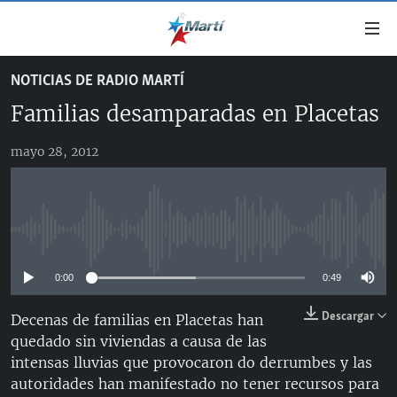
Enlaces
de
accesibilidad
NOTICIAS DE RADIO MARTÍ
TITULARES
Ir
Familias desamparadas en Placetas
al
CUBA
contenido
mayo 28, 2012
ESTADOS UNIDOS
principal
CUBA
Ir
AMÉRICA LATINA
DERECHOS HUMANOS
ESTADOS UNIDOS
a
INMIGRACIÓN
la
#11JCUBA, 5 AÑOS DESPUÉS
AMÉRICA 250
No media source currently available
navegación
MUNDO
INFORME DEL DEPARTAMENTO DE ESTADO DE EEUU
principal
SOBRE CUBA
0:00
0:49
DEPORTES
Ir
a
ARTE Y ENTRETENIMIENTO
Descargar
Decenas de familias en Placetas han
la
quedado sin viviendas a causa de las
OPINIÓN GRÁFICA
búsqueda
intensas lluvias que provocaron do derrumbes y las
AUDIOVISUALES MARTÍ
autoridades han manifestado no tener recursos para