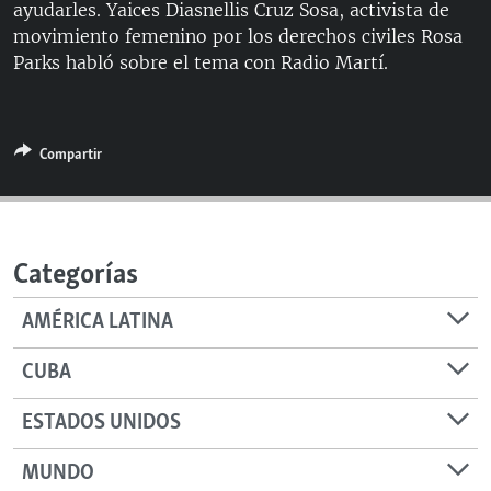
ayudarles. Yaices Diasnellis Cruz Sosa, activista de
RADIO MARTÍ
movimiento femenino por los derechos civiles Rosa
ESPECIALES
Parks habló sobre el tema con Radio Martí.
MULTIMEDIA
ESPECIALES
EDITORIALES
LA REALIDAD DE LA VIVIENDA EN CUBA
Compartir
SER VIEJO EN CUBA
SÍGUENOS
KENTU-CUBANO
LOS SANTOS DE HIALEAH
Categorías
DESINFORMACIÓN RUSA EN AMÉRICA LATINA
AMÉRICA LATINA
LA INVASIÓN DE RUSIA A UCRANIA
CUBA
ESTADOS UNIDOS
MUNDO