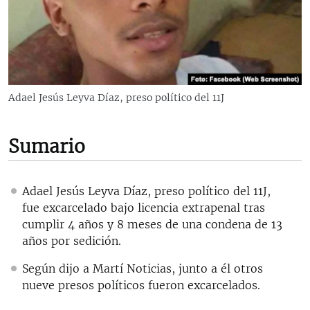
RADIO MARTÍ
ESPECIALES
MULTIMEDIA
ESPECIALES
EDITORIALES
LA REALIDAD DE LA VIVIENDA EN CUBA
Adael Jesús Leyva Díaz, preso político del 11J
SER VIEJO EN CUBA
SÍGUENOS
KENTU-CUBANO
Sumario
LOS SANTOS DE HIALEAH
DESINFORMACIÓN RUSA EN AMÉRICA LATINA
Adael Jesús Leyva Díaz, preso político del 11J,
fue excarcelado bajo licencia extrapenal tras
LA INVASIÓN DE RUSIA A UCRANIA
cumplir 4 años y 8 meses de una condena de 13
años por sedición.
Según dijo a Martí Noticias, junto a él otros
nueve presos políticos fueron excarcelados.