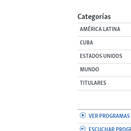
RADIO MARTÍ
ESPECIALES
Categorías
MULTIMEDIA
ESPECIALES
AMÉRICA LATINA
EDITORIALES
LA REALIDAD DE LA VIVIENDA EN
CUBA
CUBA
SER VIEJO EN CUBA
ESTADOS UNIDOS
KENTU-CUBANO
MUNDO
LOS SANTOS DE HIALEAH
DESINFORMACIÓN RUSA EN
TITULARES
AMÉRICA LATINA
LA INVASIÓN DE RUSIA A UCRANIA
VER PROGRAMAS 
ESCUCHAR PROG