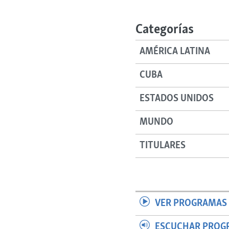
RADIO MARTÍ
ESPECIALES
Categorías
MULTIMEDIA
ESPECIALES
AMÉRICA LATINA
EDITORIALES
LA REALIDAD DE LA VIVIENDA EN
CUBA
CUBA
SER VIEJO EN CUBA
ESTADOS UNIDOS
KENTU-CUBANO
MUNDO
LOS SANTOS DE HIALEAH
DESINFORMACIÓN RUSA EN
TITULARES
AMÉRICA LATINA
LA INVASIÓN DE RUSIA A UCRANIA
VER PROGRAMAS 
ESCUCHAR PROG