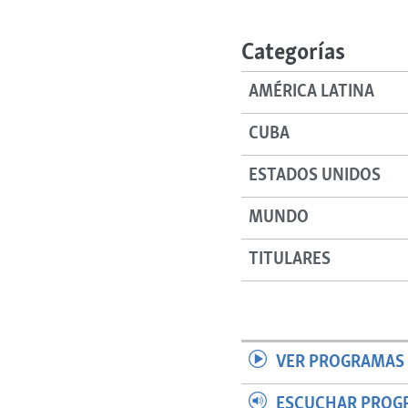
RADIO MARTÍ
ESPECIALES
Categorías
MULTIMEDIA
ESPECIALES
AMÉRICA LATINA
EDITORIALES
LA REALIDAD DE LA VIVIENDA EN
CUBA
CUBA
SER VIEJO EN CUBA
ESTADOS UNIDOS
KENTU-CUBANO
MUNDO
LOS SANTOS DE HIALEAH
DESINFORMACIÓN RUSA EN
TITULARES
AMÉRICA LATINA
LA INVASIÓN DE RUSIA A UCRANIA
VER PROGRAMAS 
ESCUCHAR PROG