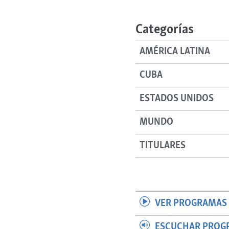
RADIO MARTÍ
ESPECIALES
Categorías
MULTIMEDIA
ESPECIALES
AMÉRICA LATINA
EDITORIALES
LA REALIDAD DE LA VIVIENDA EN
CUBA
CUBA
SER VIEJO EN CUBA
ESTADOS UNIDOS
KENTU-CUBANO
MUNDO
LOS SANTOS DE HIALEAH
DESINFORMACIÓN RUSA EN
TITULARES
AMÉRICA LATINA
LA INVASIÓN DE RUSIA A UCRANIA
VER PROGRAMAS 
ESCUCHAR PROG