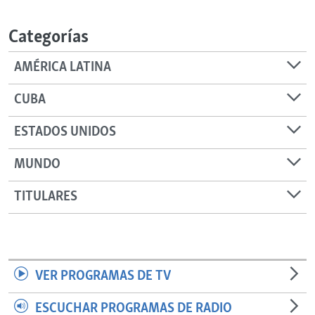
RADIO MARTÍ
Categorías
ESPECIALES
MULTIMEDIA
ESPECIALES
AMÉRICA LATINA
EDITORIALES
LA REALIDAD DE LA VIVIENDA EN CUBA
CUBA
SER VIEJO EN CUBA
SÍGUENOS
ESTADOS UNIDOS
KENTU-CUBANO
MUNDO
LOS SANTOS DE HIALEAH
DESINFORMACIÓN RUSA EN AMÉRICA LATINA
TITULARES
LA INVASIÓN DE RUSIA A UCRANIA
VER PROGRAMAS DE TV
ESCUCHAR PROGRAMAS DE RADIO