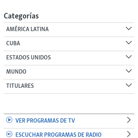
RADIO MARTÍ
Categorías
ESPECIALES
MULTIMEDIA
ESPECIALES
AMÉRICA LATINA
EDITORIALES
LA REALIDAD DE LA VIVIENDA EN CUBA
CUBA
SER VIEJO EN CUBA
SÍGUENOS
ESTADOS UNIDOS
KENTU-CUBANO
MUNDO
LOS SANTOS DE HIALEAH
DESINFORMACIÓN RUSA EN AMÉRICA LATINA
TITULARES
LA INVASIÓN DE RUSIA A UCRANIA
VER PROGRAMAS DE TV
ESCUCHAR PROGRAMAS DE RADIO